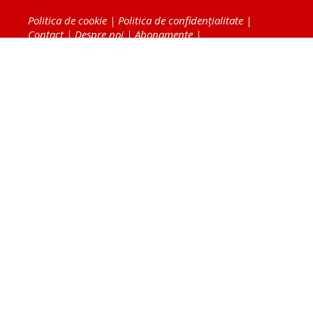
Politica de cookie
|
Politica de confidențialitate
|
Contact
|
Despre noi
|
Abonamente
|
Fototeca Ortodoxiei Românești
Radio TRINITAS
TV TRINITAS
Vestitorul Ortodoxiei
Agenţia de ştiri BASILICA
Patriarhia Română
Catedrala Mântuirii Neamului
BASILICA Travel
Serviciul de Colportaj Bisericesc
Atelierele Patriarhiei
Tipografia Cărţilor Bisericeşti
Conținutul și design-ul site-ului, toate informaţiile
publicate pe site de Ziarul Lumina sunt protejate de