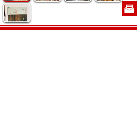
Politica de cookie
|
Politica de confidențialitate
|
Contact
|
Despre noi
|
Abonamente
|
Fototeca Ortodoxiei Românești
Radio TRINITAS
TV TRINITAS
Vestitorul Ortodoxiei
Agenţia de ştiri BASILICA
Patriarhia Română
Catedrala Mântuirii Neamului
BASILICA Travel
Serviciul de Colportaj Bisericesc
Atelierele Patriarhiei