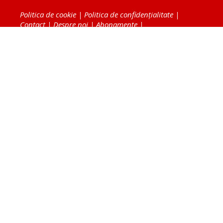
Politica de cookie
|
Politica de confidențialitate
|
Contact
|
Despre noi
|
Abonamente
|
Fototeca Ortodoxiei Românești
Radio TRINITAS
TV TRINITAS
Vestitorul Ortodoxiei
Agenţia de ştiri BASILICA
Patriarhia Română
Catedrala Mântuirii Neamului
BASILICA Travel
Serviciul de Colportaj Bisericesc
Atelierele Patriarhiei
Tipografia Cărţilor Bisericeşti
Conținutul și design-ul site-ului, toate informaţiile
publicate pe site de Ziarul Lumina sunt protejate de