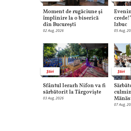
Moment de rugăciune şi
Evenim
împlinire la o biserică
crede!
din Bucureşti
Izbuc
02 Aug, 2026
05 Aug, 2
Știri
Știri
Sfântul Ierarh Nifon va fi
Sărbăt
sărbătorit la Târgoviște
culmin
Mănăst
03 Aug, 2026
07 Aug, 2