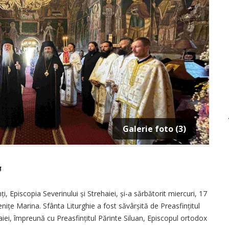
Galerie foto (3)
4
 Episcopia Severinului și Strehaiei, și-a sărbătorit miercuri, 17
enițe Marina. Sfânta Liturghie a fost săvârșită de Preasfințitul
aiei, împreună cu Preasfințitul Părinte Siluan, Episcopul ortodox