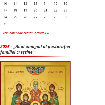
10
11
12
13
14
15
16
17
18
19
20
21
22
23
24
25
26
27
28
29
30
31
Vezi calendar crestin ortodox »
2026 -
„Anul omagial al pastorației
familiei creștine”