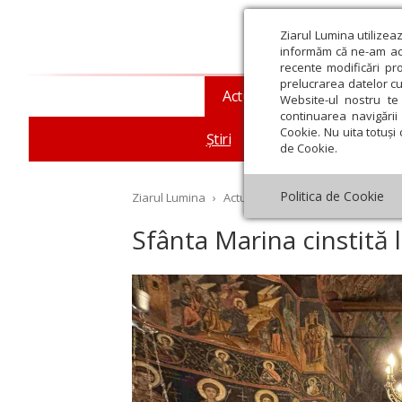
Ziarul Lumina utilizea
informăm că ne-am actu
recente modificări pr
prelucrarea datelor cu
Actualitate religioasă
T
Website-ul nostru te 
continuarea navigării 
Cookie. Nu uita totuși 
Știri
Mesaje și cuvântări
de Cookie.
Politica de Cookie
Ziarul Lumina
›
Actualitate religioasă
›
Știri
›
Sf
Sfânta Marina cinstită
st
Septembrie
Octombrie
Noiembrie
Decembrie
Ianuar