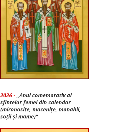
2026 -
„Anul comemorativ al
sfintelor femei din calendar
(mironosițe, mu­cenițe, monahii,
soții și mame)”