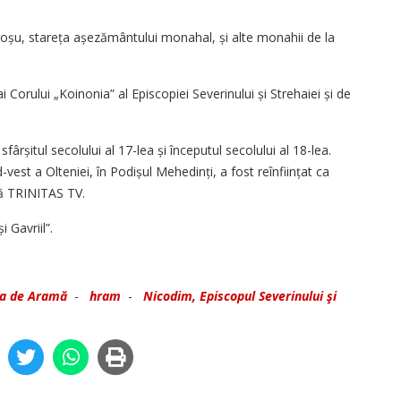
oșu, stareța așezământului monahal, și alte monahii de la
 Corului „Koinonia” al Episcopiei Severinului și Strehaiei și de
ârșitul secolului al 17-lea și începutul secolului al 18-lea.
est a Olteniei, în Podișul Mehedinți, a fost reînființat ca
ză TRINITAS TV.
i Gavriil”.
ia de Aramă
-
hram
-
Nicodim, Episcopul Severinului şi