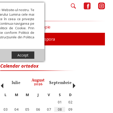
e Website-ul nostru. Te
iarului Lumina cele mai
ce în ceea ce privește
a continua navigarea pe
Opinii
Filantropie
iticii de Cookie. Prin
ie conform Politicii de
trucțiunile din Politica
In memoriam
Diaspora
Accept
Calendar ortodox
‹
›
August
Iulie
Septembrie
Octombrie
Noiembri
2026
L
M
M
J
V
S
D
01
02
03
04
05
06
07
08
09