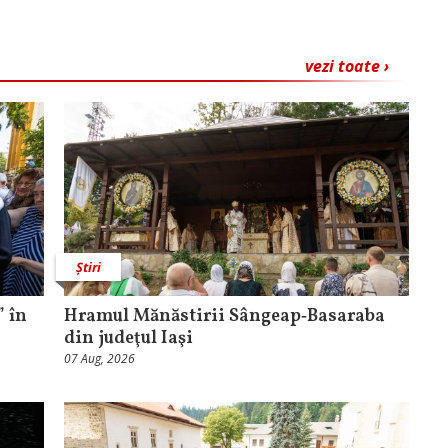
vezi toate ›
Știri
 în
Hramul Mănăstirii Sângeap‑Basaraba
din judeţul Iaşi
07 Aug, 2026