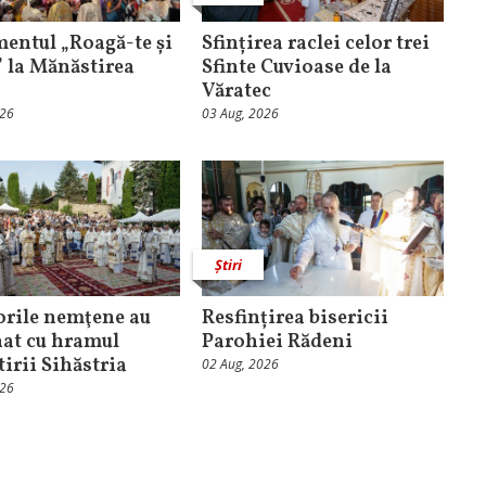
entul „Roagă-te și
Sfințirea raclei celor trei
” la Mănăstirea
Sfinte Cuvioase de la
Văratec
026
03 Aug, 2026
Știri
orile nemţene au
Resfințirea bisericii
at cu hramul
Parohiei Rădeni
irii Sihăstria
02 Aug, 2026
026