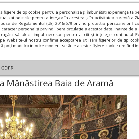
ză fişiere de tip cookie pentru a personaliza și îmbunătăți experiența ta p
alizat politicile pentru a integra în acestea și în activitatea curentă a Z
opuse de Regulamentul (UE) 2016/679 privind protecția persoanelor fizi
 caracter personal și privind libera circulație a acestor date. Înainte de 
eologie și spiritualitate
Educaţie și Cultură
Societate
rugăm să aloci timpul necesar pentru a citi și înțelege conținutul Pol
pe Website-ul nostru confirmi acceptarea utilizării fişierelor de tip cook
că poți modifica în orice moment setările acestor fişiere cookie urmând ins
An omagial
Comunicate de presă
Documentar
GDPR
ânta Marina cinstită la Mănăstirea Baia de Aramă
 la Mănăstirea Baia de Aramă
ie
Februarie
Martie
Aprilie
Mai
Iunie