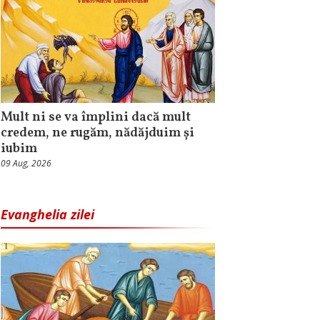
Mult ni se va împlini dacă mult
credem, ne rugăm, nădăjduim și
iubim
09 Aug, 2026
Evanghelia zilei