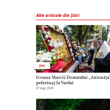
Alte articole din Știri
Știri
Icoana Maicii Domnului „Axionița”
pelerinaj la Vaslui
07 Aug, 2026