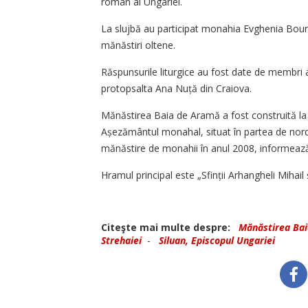
român al Ungariei.
La slujbă au participat monahia Evghenia Bour
mănăstiri oltene.
Răspunsurile liturgice au fost date de membri ai
protopsalta Ana Nuță din Craiova.
Mănăstirea Baia de Aramă a fost construită la sf
Așezământul monahal, situat în partea de nord-v
mănăstire de monahii în anul 2008, informea
Hramul principal este „Sfinții Arhangheli Mihail ș
Citeşte mai multe despre:
Mănăstirea Ba
Strehaiei
-
Siluan, Episcopul Ungariei