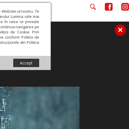
e Website-ul nostru. Te
iarului Lumina cele mai
ce în ceea ce privește
a continua navigarea pe
×
iticii de Cookie. Prin
ie conform Politicii de
trucțiunile din Politica
Accept