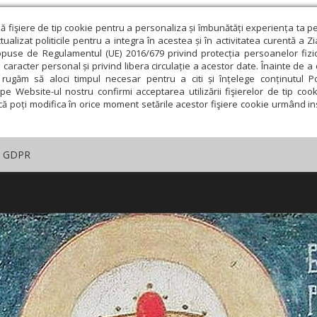
ză fişiere de tip cookie pentru a personaliza și îmbunătăți experiența ta p
alizat politicile pentru a integra în acestea și în activitatea curentă a Z
opuse de Regulamentul (UE) 2016/679 privind protecția persoanelor fizi
 caracter personal și privind libera circulație a acestor date. Înainte de 
rugăm să aloci timpul necesar pentru a citi și înțelege conținutul Pol
pe Website-ul nostru confirmi acceptarea utilizării fişierelor de tip cook
că poți modifica în orice moment setările acestor fişiere cookie urmând ins
GDPR