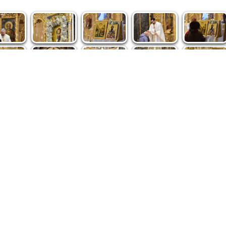
spre noi
|
Abonamente
|
iri BASILICA
BASILICA Travel
Română
Serviciul de Colportaj Bisericesc
ântuirii Neamului
Atelierele Patriarhiei
Tipografia Cărţilor Bisericeşti
pe site de Ziarul Lumina sunt protejate de dispoziţiile legale în vigoa