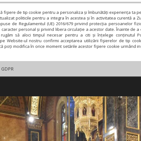
ză fişiere de tip cookie pentru a personaliza și îmbunătăți experiența ta p
alizat politicile pentru a integra în acestea și în activitatea curentă a Z
opuse de Regulamentul (UE) 2016/679 privind protecția persoanelor fizi
 caracter personal și privind libera circulație a acestor date. Înainte de 
rugăm să aloci timpul necesar pentru a citi și înțelege conținutul Pol
pe Website-ul nostru confirmi acceptarea utilizării fişierelor de tip cook
că poți modifica în orice moment setările acestor fişiere cookie urmând ins
GDPR