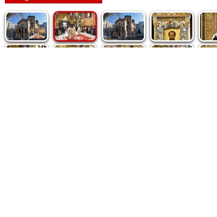
Politica de cookie
|
Politica de confidențialitate
|
Contact
|
De
Fototeca Ortodoxiei Românești
Agenţia de şt
Radio TRINITAS
Patriarhia 
TV TRINITAS
Catedrala M
Vestitorul Ortodoxiei
Conținutul și design-ul site-ului, toate informaţiile publicate 