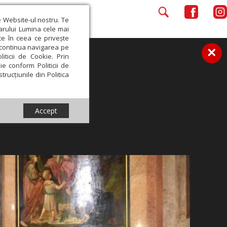
e Website-ul nostru. Te
iarului Lumina cele mai
ce în ceea ce privește
a continua navigarea pe
×
iticii de Cookie. Prin
ie conform Politicii de
trucțiunile din Politica
Accept