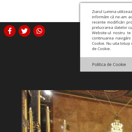
Ziarul Lumina utilizea
informăm că ne-am actu
recente modificări pr
prelucrarea datelor cu
Website-ul nostru te 
continuarea navigării 
Cookie. Nu uita totuși 
de Cookie.
Politica de Cookie