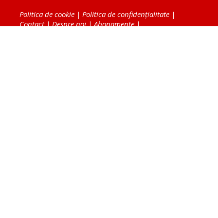
Politica de cookie
|
Politica de confidențialitate
|
Contact
|
Despre noi
|
Abonamente
|
Fototeca Ortodoxiei Românești
Radio TRINITAS
TV TRINITAS
Vestitorul Ortodoxiei
Agenţia de ştiri BASILICA
Patriarhia Română
Catedrala Mântuirii Neamului
BASILICA Travel
Serviciul de Colportaj Bisericesc
Atelierele Patriarhiei
Tipografia Cărţilor Bisericeşti
Conținutul și design-ul site-ului, toate informaţiile
publicate pe site de Ziarul Lumina sunt protejate de