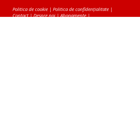
Politica de cookie
|
Politica de confidențialitate
|
Contact
|
Despre noi
|
Abonamente
|
Fototeca Ortodoxiei Românești
Radio TRINITAS
TV TRINITAS
Vestitorul Ortodoxiei
Agenţia de ştiri BASILICA
Patriarhia Română
Catedrala Mântuirii Neamului
BASILICA Travel
Serviciul de Colportaj Bisericesc
Atelierele Patriarhiei
Tipografia Cărţilor Bisericeşti
Conținutul și design-ul site-ului, toate informaţiile
publicate pe site de Ziarul Lumina sunt protejate de