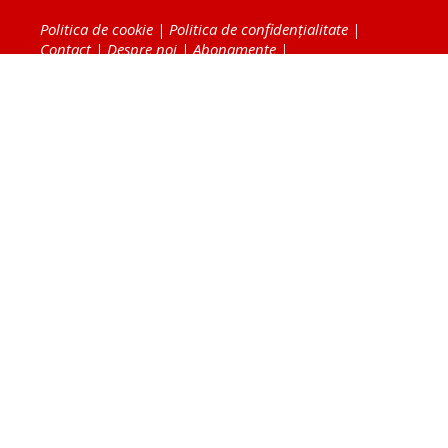
Politica de cookie
|
Politica de confidențialitate
|
Contact
|
Despre noi
|
Abonamente
|
Fototeca Ortodoxiei Românești
Radio TRINITAS
TV TRINITAS
Vestitorul Ortodoxiei
Agenţia de ştiri BASILICA
Patriarhia Română
Catedrala Mântuirii Neamului
BASILICA Travel
Serviciul de Colportaj Bisericesc
Atelierele Patriarhiei
Tipografia Cărţilor Bisericeşti
Conținutul și design-ul site-ului, toate informaţiile
publicate pe site de Ziarul Lumina sunt protejate de