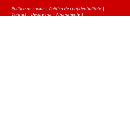
Politica de cookie
|
Politica de confidențialitate
|
Contact
|
Despre noi
|
Abonamente
|
Fototeca Ortodoxiei Românești
Radio TRINITAS
TV TRINITAS
Vestitorul Ortodoxiei
Agenţia de ştiri BASILICA
Patriarhia Română
Catedrala Mântuirii Neamului
BASILICA Travel
Serviciul de Colportaj Bisericesc
Atelierele Patriarhiei
Tipografia Cărţilor Bisericeşti
Conținutul și design-ul site-ului, toate informaţiile
publicate pe site de Ziarul Lumina sunt protejate de