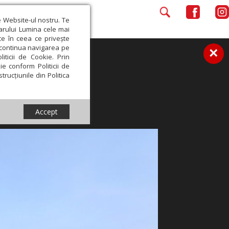
e Website-ul nostru. Te
iarului Lumina cele mai
ce în ceea ce privește
a continua navigarea pe
×
iticii de Cookie. Prin
ie conform Politicii de
trucțiunile din Politica
Accept