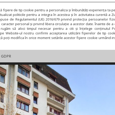
ză fişiere de tip cookie pentru a personaliza și îmbunătăți experiența ta p
alizat politicile pentru a integra în acestea și în activitatea curentă a Z
opuse de Regulamentul (UE) 2016/679 privind protecția persoanelor fizi
 caracter personal și privind libera circulație a acestor date. Înainte de 
rugăm să aloci timpul necesar pentru a citi și înțelege conținutul Pol
pe Website-ul nostru confirmi acceptarea utilizării fişierelor de tip cook
că poți modifica în orice moment setările acestor fişiere cookie urmând ins
GDPR