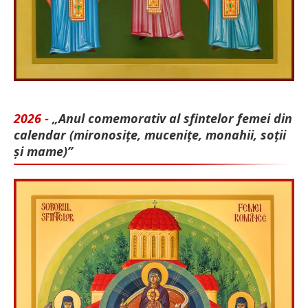
2026 -
„Anul comemorativ al sfintelor femei din
calendar (mironosițe, mu­cenițe, monahii, soții
și mame)”