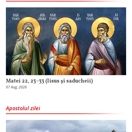
Matei 22, 23–33 (Iisus și saducheii)
07 Aug, 2026
Apostolul zilei