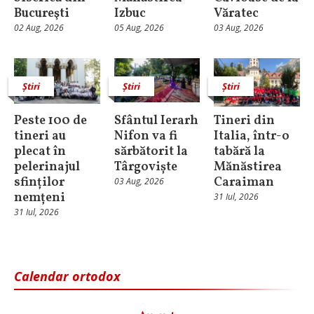
Bucureşti
Izbuc
Văratec
02 Aug, 2026
05 Aug, 2026
03 Aug, 2026
Știri
Știri
Știri
Peste 100 de
Sfântul Ierarh
Tineri din
tineri au
Nifon va fi
Italia, într-o
plecat în
sărbătorit la
tabără la
pelerinajul
Târgoviște
Mănăstirea
sfinților
Caraiman
03 Aug, 2026
nemțeni
31 Iul, 2026
31 Iul, 2026
Calendar ortodox