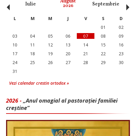
‹
›
August
Iulie
Septembrie
O
2026
L
M
M
J
V
S
D
01
02
03
04
05
06
07
08
09
10
11
12
13
14
15
16
17
18
19
20
21
22
23
24
25
26
27
28
29
30
31
Vezi calendar crestin ortodox »
2026 -
„Anul omagial al pastorației familiei
creștine”