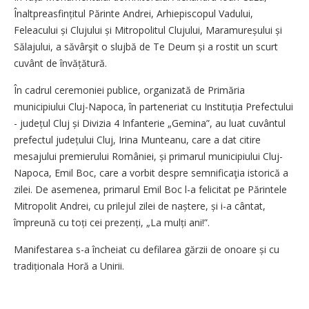
Înaltpreasfințitul Părinte Andrei, Arhiepiscopul Vadului,
Feleacului și Clujului și Mitropolitul Clujului, Maramureșului și
Sălajului, a săvârşit o slujbă de Te Deum și a rostit un scurt
cuvânt de învățătură.
În cadrul ceremoniei publice, organizată de Primăria
municipiului Cluj-Napoca, în parteneriat cu Instituția Prefectului
- județul Cluj și Divizia 4 Infanterie „Gemina”, au luat cuvântul
prefectul județului Cluj, Irina Munteanu, care a dat citire
mesajului premierului României, și primarul municipiului Cluj-
Napoca, Emil Boc, care a vorbit despre semnificaţia istorică a
zilei. De asemenea, primarul Emil Boc l-a felicitat pe Părintele
Mitropolit Andrei, cu prilejul zilei de naștere, și i-a cântat,
împreună cu toți cei prezenți, „La mulți ani!”.
Manifestarea s-a încheiat cu defilarea gărzii de onoare și cu
tradiționala Horă a Unirii.