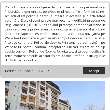
Ziarul Lumina utilizează fişiere de tip cookie pentru a personaliza și
îmbunătăți experiența ta pe Website-ul nostru. Te informăm că ne-
am actualizat politicile pentru a integra în acestea și în activitatea
curentă a Ziarului Lumina cele mai recente modificări propuse de
Regulamentul (UE) 2016/679 privind protecția persoanelor fizice în
ceea ce privește prelucrarea datelor cu caracter personal și privind
libera circulație a acestor date. Înainte de a continua navigarea pe
Website-ul nostru te rugăm să aloci timpul necesar pentru a citi și
Ziarul Lumina
›
Actualitate religioasă
›
Știri
›
Slujbă de Te
înțelege conținutul Politicii de Cookie. Prin continuarea navigării pe
Deum la monumentul domnitorului Alexandru Ioan Cuza, la Cluj-
Website-ul nostru confirmi acceptarea utilizării fişierelor de tip
Napoca
cookie conform Politicii de Cookie. Nu uita totuși că poți modifica în
orice moment setările acestor fişiere cookie urmând instrucțiunile
Slujbă de Te Deum la monumentul
din Politica de Cookie.
domnitorului Alexandru Ioan Cuza, la Cluj-
Politica de Cookie
GDPR
Accept
Napoca