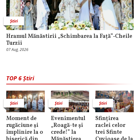
Știri
Hramul Mănăstirii „Schimbarea la Față”‑Cheile
Turzii
07 Aug, 2026
TOP 6 Știri
Știri
Știri
Știri
Moment de
Evenimentul
Sfințirea
rugăciune şi
„Roagă-te și
raclei celor
împlinire la o
crede!” la
trei Sfinte
biserică din
Mănăstirea
Cuvioase de la