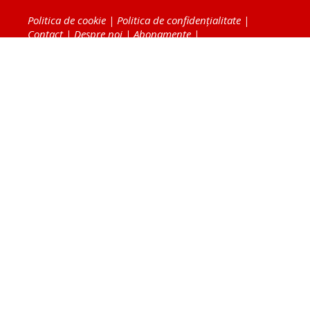
Politica de cookie
|
Politica de confidențialitate
|
Contact
|
Despre noi
|
Abonamente
|
Fototeca Ortodoxiei Românești
Radio TRINITAS
TV TRINITAS
Vestitorul Ortodoxiei
Agenţia de ştiri BASILICA
Patriarhia Română
Catedrala Mântuirii Neamului
BASILICA Travel
Serviciul de Colportaj Bisericesc
Atelierele Patriarhiei
Tipografia Cărţilor Bisericeşti
Conținutul și design-ul site-ului, toate informaţiile
publicate pe site de Ziarul Lumina sunt protejate de