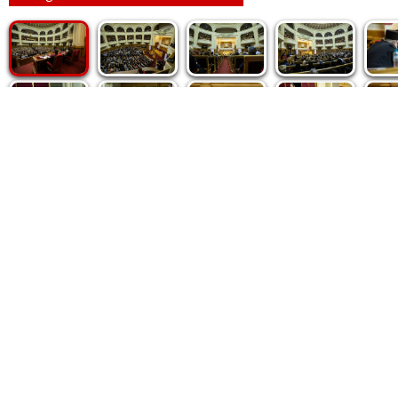
Politica de cookie
|
Politica de confidențialitate
|
Contact
|
De
Fototeca Ortodoxiei Românești
Agenţia de şt
Radio TRINITAS
Patriarhia 
TV TRINITAS
Catedrala M
Vestitorul Ortodoxiei
Conținutul și design-ul site-ului, toate informaţiile publicate 