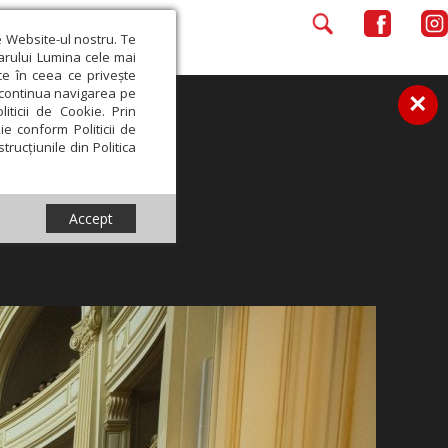
e Website-ul nostru. Te
iarului Lumina cele mai
ce în ceea ce privește
a continua navigarea pe
×
iticii de Cookie. Prin
ie conform Politicii de
trucțiunile din Politica
Accept