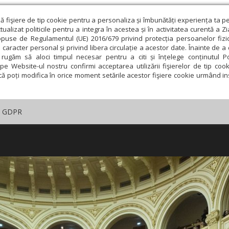
ză fişiere de tip cookie pentru a personaliza și îmbunătăți experiența ta p
alizat politicile pentru a integra în acestea și în activitatea curentă a Z
opuse de Regulamentul (UE) 2016/679 privind protecția persoanelor fizi
 caracter personal și privind libera circulație a acestor date. Înainte de 
rugăm să aloci timpul necesar pentru a citi și înțelege conținutul Pol
pe Website-ul nostru confirmi acceptarea utilizării fişierelor de tip cook
că poți modifica în orice moment setările acestor fişiere cookie urmând ins
GDPR