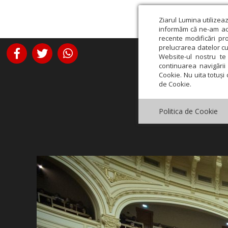
Ziarul Lumina utilizea
informăm că ne-am actu
recente modificări pr
prelucrarea datelor cu
Website-ul nostru te 
continuarea navigării 
Cookie. Nu uita totuși 
de Cookie.
Politica de Cookie