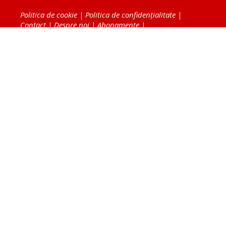
Politica de cookie
|
Politica de confidențialitate
|
Contact
|
Despre noi
|
Abonamente
|
Fototeca Ortodoxiei Românești
Radio TRINITAS
TV TRINITAS
Vestitorul Ortodoxiei
Agenţia de ştiri BASILICA
Patriarhia Română
Catedrala Mântuirii Neamului
BASILICA Travel
Serviciul de Colportaj Bisericesc
Atelierele Patriarhiei
Tipografia Cărţilor Bisericeşti
Conținutul și design-ul site-ului, toate informaţiile
publicate pe site de Ziarul Lumina sunt protejate de