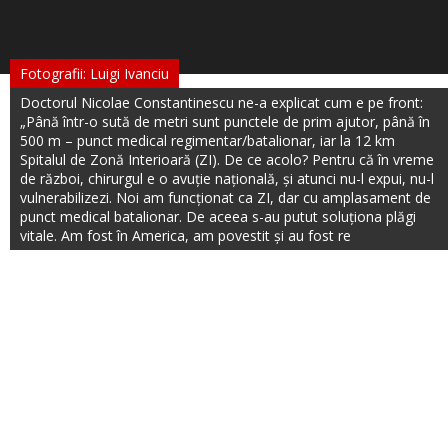
Fotografii: Luigi Ivanciu
Doctorul Nicolae Constantinescu ne-a explicat cum e pe front:
„Până într-o sută de metri sunt punctele de prim ajutor, până în
500 m – punct medical regimentar/batalionar, iar la 12 km
Spitalul de Zonă Interioară (ZI). De ce acolo? Pentru că în vreme
de război, chirurgul e o avuție națională, și atunci nu-l expui, nu-l
vulnerabilizezi. Noi am funcționat ca ZI, dar cu amplasament de
punct medical batalionar. De aceea s-au putut soluționa plăgi
vitale. Am fost în America, am povestit și au fost re
Politica de cookie
|
Politica de confidențialitate
|