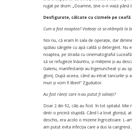
rugat pe drum: „Doamne, ține-o-n viață până l
Desfigurate, călcate cu cizmele pe ceafă
Cum a fost noaptea? Vedeați ce se-ntâmplă la b
Noi nu, că eram în sala de ope­rație, dar dimine
spălau sângele cu apă caldă și detergent. Nu er
noaptea, pe strada cu cinematograful Luceafăru
să se refugieze înăuntru, și milițienii și-au des
Galeriu, manifestanții au îngenuncheat și au sp
glonţ. După aceea, când au intrat tancurile și a
muri și vom fi liberi!” Zguduitor.
Au fost răniți care n-au putut fi salvați?
Doar 2 din 92, câți au fost în tot spi­talul. Mie
dintr-o pricină stupidă. Când l-a lovit glonțul, at
deschis, era acolo o mizerie îngrozitoare. L-am
am putut evita infecția care a dus la cangrenă 