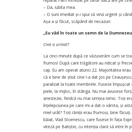
reparat l-am întrebat pe tânăr dacă are pe cine
– Da, iubita mea.
– O suni imediat și-i spui să vină urgent și cân
Așa a și făcut, scăpând de necazuri.
„Eu văd în toate un semn de la Dumnezeu
Cine a urmat?
La cinci minute după ce văzuserăm cum se trag
frumos! După care trăgătorii au ridicat și frecv
cap. Eu am operat atunci 22. Majoritatea erau ti
că e bine de știut cine l-a dat jos pe Ceaușesc
paralizat la toate membrele. Fusese împușcat di
piele, la mijloc, în stânga. Nu mai avusese for
anestezie, fiindcă nu mai simțea nimic. Toți e
înțelepciunea pe care mi-a dat-o vârsta, și as
miel urât? Toți răniții erau frumoși, bine făcuți...
băiat, Vlad Stoenescu, care fusese în fața Expr
viteză pe Batiștei, cu intenția clară să intre în 