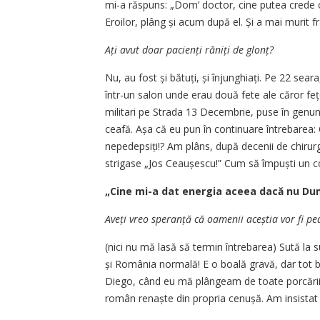
mi-a răspuns: „Dom’ doctor, cine putea crede că
Eroilor, plâng și acum după el. Și a mai murit fra
Ați avut doar pacienți răniți de glonț?
Nu, au fost și bătuți, și înjun­ghiați. Pe 22 sea
într-un salon unde erau două fete ale căror f
militari pe Strada 13 Decembrie, puse în genunc
ceafă. Așa că eu pun în continuare întrebarea: 
nepedepsiți!? Am plâns, după decenii de chirur
strigase „Jos Ceaușescu!” Cum să împuști un 
„Cine mi-a dat energia aceea dacă nu D
Aveți vreo speranță că oamenii aceștia vor fi pe
(nici nu mă lasă să termin întrebarea) Sută la
și România normală! E o boală gravă, dar tot bo
Diego, când eu mă plângeam de toate porcăriile
român renaște din propria cenușă. Am insistat ș