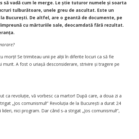
mas să vadă cum le merge. Le știe tuturor numele și soarta
lucruri tulburătoare, unele greu de ascultat. Este un
 la București. De altfel, are o geantă de documente, pe
dimpreună cu mărturiile sale, deocamdată fără rezultat.
eranța.
morare?
morți! Se trimiteau unii pe alții în diferite locuri ca să fie
i murit. A fost o uriașă desconsiderare, strivire și tragere pe
put ca revoluție, vă vorbesc ca martor! După care, a ­doua zi a
strigat „Jos comunismul!” Revoluția de la Bucu­rești a durat 24
i lideri, nici program. Dar când s-a strigat „Jos comunismul!”,