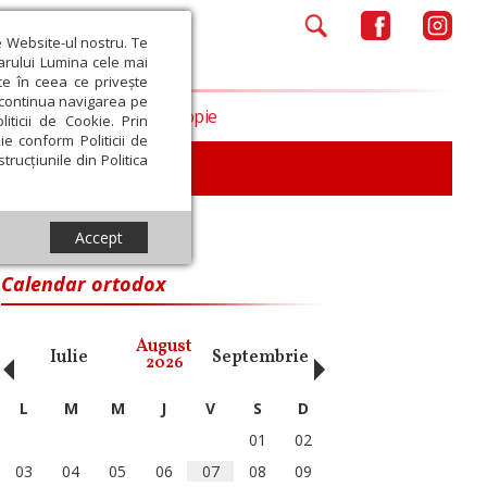
e Website-ul nostru. Te
iarului Lumina cele mai
ce în ceea ce privește
a continua navigarea pe
Opinii
Filantropie
iticii de Cookie. Prin
ie conform Politicii de
trucțiunile din Politica
iu
Accept
Calendar ortodox
‹
›
August
Iulie
Septembrie
Octombrie
Noiembri
2026
L
M
M
J
V
S
D
01
02
03
04
05
06
07
08
09