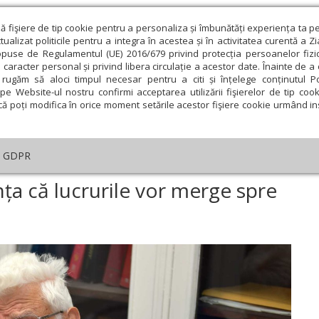
ză fişiere de tip cookie pentru a personaliza și îmbunătăți experiența ta p
alizat politicile pentru a integra în acestea și în activitatea curentă a Z
opuse de Regulamentul (UE) 2016/679 privind protecția persoanelor fizi
 caracter personal și privind libera circulație a acestor date. Înainte de 
eologie și spiritualitate
Educaţie și Cultură
Societate
rugăm să aloci timpul necesar pentru a citi și înțelege conținutul Pol
pe Website-ul nostru confirmi acceptarea utilizării fişierelor de tip cook
că poți modifica în orice moment setările acestor fişiere cookie urmând ins
ducaţie
Lumina literară şi artistică
Cultură
Interv
GDPR
„Sută la sută am speranța că lucrurile vor merge spre bine!“
ța că lucrurile vor merge spre
ie
Februarie
Martie
Aprilie
Mai
Iunie