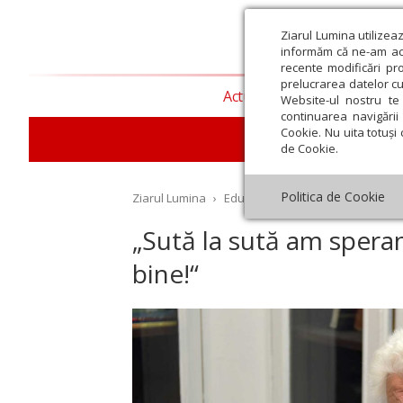
Ziarul Lumina utilizea
informăm că ne-am actu
recente modificări pr
prelucrarea datelor cu
Actualitate religioasă
T
Website-ul nostru te 
continuarea navigării 
Cookie. Nu uita totuși 
E
de Cookie.
Politica de Cookie
Ziarul Lumina
›
Educaţie și Cultură
›
Interviu
›
„Sută la sută am speran
bine!“
st
Septembrie
Octombrie
Noiembrie
Decembrie
Ianuar