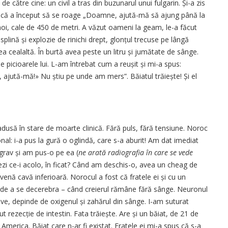
de către ­cine: un civil a tras din buzunarul unui fulgarin. Și-a zis
a că a început să se roage „Doamne, ajută-mă să ajung până la
a noi, cale de 450 de metri. A văzut oameni la geam, le-a făcut
splină și explozie de rinichi drept, glonțul trecuse pe lângă
tea cealaltă. În burtă avea peste un litru și jumătate de sânge.
e picioarele lui. L-am întrebat cum a reușit și mi-a spus:
ajută-mă!» Nu știu pe unde am mers”. Băiatul trăiește! Și el
usă în stare de moarte clinică. Fără puls, fără tensiune. Noroc
al: i-a pus la gură o oglindă, care s-a aburit! Am dat imediat
grav și am pus-o pe ea (
ne arată radiografia în care se vede
vezi ce-i acolo, în ficat? Când am deschis-o, avea un cheag de
venă cavă inferioară. Norocul a fost că fratele ei și cu un
e de a se decerebra – când creierul rămâne fără sânge. Neuronul
tive, depinde de oxigenul și zahărul din sânge. I-am suturat
 re­zecție de intestin. Fata trăiește. Are și un băiat, de 21 de
America. ­Băiat care n-ar fi existat. Fratele ei mi-a spus că s-a