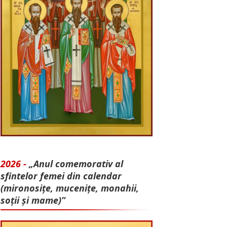
2026 -
„Anul comemorativ al
sfintelor femei din calendar
(mironosițe, mu­cenițe, monahii,
soții și mame)”