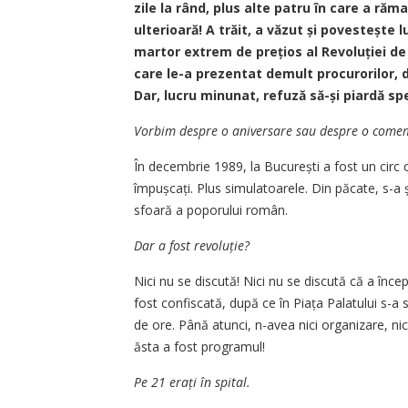
zile la rând, plus alte patru în care a ră
ulterioară! A trăit, a văzut și povestește 
martor extrem de prețios al Revoluției de
care le-a prezentat demult procurorilor, 
Dar, lucru minunat, refuză să-și piardă sp
Vorbim despre o aniversare sau despre o come
În decembrie 1989, la București a fost un circ cu 
împușcați. Plus simulatoarele. Din păcate, s-a ș
sfoară a poporului român.
Dar a fost revoluție?
Nici nu se discută! Nici nu se discută că a înce
fost confiscată, după ce în Piața Palatului s-a 
de ore. Până atunci, n-avea nici organizare, nic
ăsta a fost programul!
Pe 21 erați în spital.