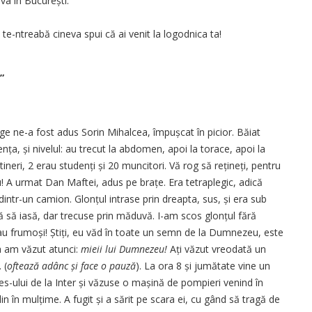
va în Bucu­rești.
d te-ntreabă cineva spui că ai venit la logodnica ta!
”
e ne-a fost adus Sorin Mihalcea, împușcat în picior. Băiat
ența, și nivelul: au trecut la abdomen, apoi la torace, apoi la
neri, 2 erau studenți și 20 muncitori. Vă rog să rețineți, pentru
u! A urmat Dan Maftei, adus pe brațe. Era tetraplegic, adică
n­tr-un camion. Glonțul intrase prin dreapta, sus, și era sub
ță să iasă, dar trecuse prin măduvă. I-am scos glonțul fără
rau frumoși! Știți, eu văd în toate un semn de la Dumnezeu, este
ta am văzut atunci:
mieii lui Dumnezeu!
Ați văzut vreodată un
 (
oftează adânc și face o pauză
). La ora 8 și jumătate vine un
es-ului de la Inter și văzuse o mașină de pompieri venind în
plin în mulțime. A fugit și a sărit pe scara ei, cu gând să tragă de