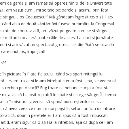
em de gardă și am rămas să operez răniții de la Universitate
21, am văzut cum... mi se taie picioarele și acum... prin fața
re strigau „Jos Ceaușescu!” Mă gândeam îngrozit ce-o să li se-
”, când abia de două săptămâni fusese preamărit la Congresul
. Înainte de contravizită, am văzut pe geam cum se strângea
de militari blocaseră toate căile de acces. La cinci și jumătate
muri și am văzut un spectacol grotesc: cei din Piață se uitau în
 câte unul jos, împuș­cat!
tră?
în picioare în Piața Palatului, când s-a spart mitingul lui
ură. Le-am tratat și le-am întrebat cum a fost. Una, se vedea că
că strechea pe o vacă? Fug toate ca nebunele! Așa a fost și-
 mi-a zis că l-a lovit o piatră în spate și-i curge sânge. Îl chema
 la Timi­șoara și venise să spună bucureș­tenilor ce s-a
 că avea ceea ce numim noi plagă în seton: orificiu de intrare
tea toracică, doar în peretele ei. I-am spus că a fost împușcat.
 partid, eram sigur că o să-l ia la întrebări, așa că după ce l-am