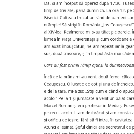
Da, și am început să operez după 17:30. Fuses
timp de trei zile, până duminică. La ora 12, pe 
Bisericii Colțea a trecut un rând de oameni ca
ntâmple! Să strigi în România „Jos Ceaușescu!
al XIV-lea! Realmente mi s-au tăiat picioarele
lumea în Piața Univer­sității și cum cordoanele 
am auzit împușcă­turi, ne-am repezit iar la gea
sus, după trasoare, și în timpul ăsta mai cădea
Care au fost primii răniți ajunși la dumneavoas
Încă de la prânz mi-au venit două femei călcate 
Ceaușescu. O luxație de cot și una de încheiet
e de la țară, mi-a zis: „Știți cum e când o apu
acolo!” Pe la 1 și jumătate a venit un băiat care
Marcel Roman și era profesor în Mediaș. Fusese
petrecut acolo. L-am dezbrăcat și am constatat
și orificiu de ieșire, fără să fi intrat în cavita
Atunci a leșinat. Șeful clinicii era secretarul de