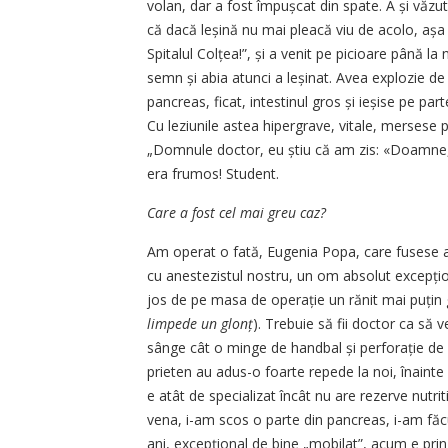
volan, dar a fost împuș­cat din spate. A și văzut 
că dacă leșină nu mai pleacă viu de acolo, aș
Spitalul Colțea!”, și a venit pe picioare până l
semn și abia atunci a leșinat. Avea explozie de 
pancreas, ficat, intestinul gros și ieșise pe par
Cu leziunile astea hipergrave, vitale, mersese p
„Domnule doctor, eu știu că am zis: «Doamne, 
era frumos! Student.
Care a fost cel mai greu caz?
Am operat o fată, Eugenia Popa, care fusese ad
cu anestezistul nostru, un om absolut excepțion
jos de pe masa de operație un rănit mai puțin 
limpede un glonț
). Trebuie să fii doctor ca să 
sânge cât o minge de hand­bal și perforație de 
prieten au adus-o foarte repede la noi, înaint
e atât de specializat încât nu are rezerve nutri
vena, i-am scos o parte din pancreas, i-am făcut
ani, excepțional de bine „mobilat”, acum e prin 