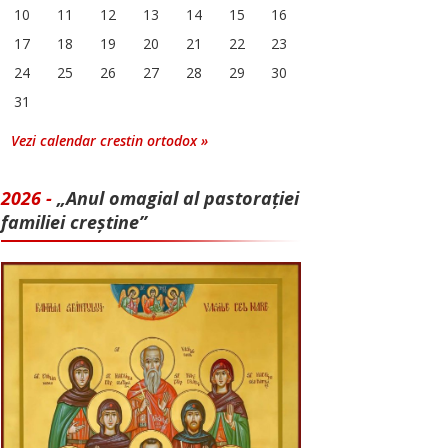
10
11
12
13
14
15
16
17
18
19
20
21
22
23
24
25
26
27
28
29
30
31
Vezi calendar crestin ortodox »
2026 -
„Anul omagial al pastorației
familiei creștine”