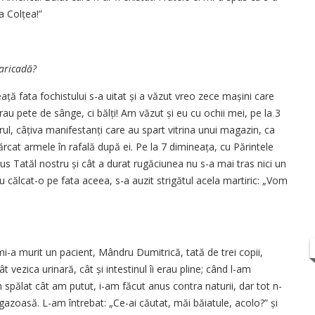
a Colțea!”
aricadă?
ață fata fochistului s-a uitat și a văzut vreo zece mașini care
au pete de sânge, ci bălți! Am văzut și eu cu ochii mei, pe la 3
l, câțiva ma­nifestanți care au spart vitrina unui magazin, ca
cărcat armele în rafală după ei. Pe la 7 dimineața, cu Părintele
us Tatăl nostru și cât a durat rugăciunea nu s-a mai tras nici un
u călcat-o pe fata aceea, s-a auzit strigătul acela martiric: „Vom
 mi-a murit un pacient, Mândru Dumitrică, tată de trei copii,
ât vezica urinară, cât și intestinul îi erau pline; când l-am
 spălat cât am putut, i-am făcut anus contra naturii, dar tot n-
gazoasă. L-am întrebat: „Ce-ai căutat, măi băiatule, acolo?” și