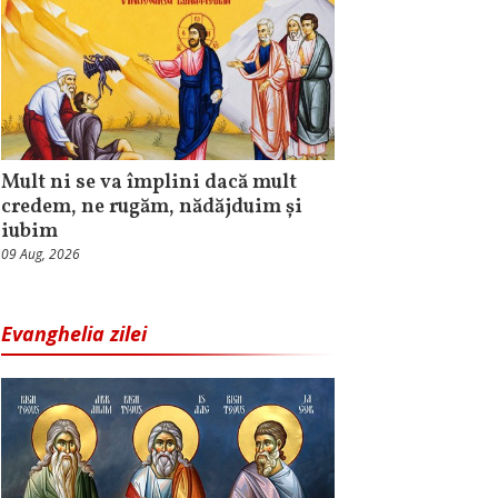
Mult ni se va împlini dacă mult
credem, ne rugăm, nădăjduim și
iubim
09 Aug, 2026
Evanghelia zilei