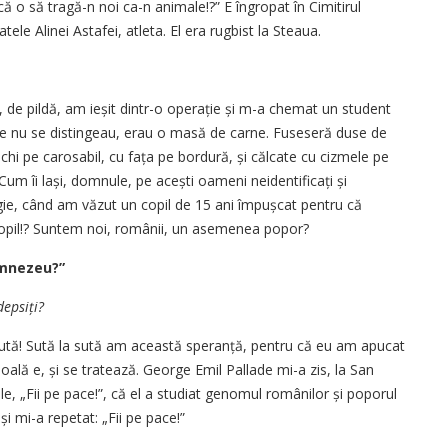
 o să tragă-n noi ca-n animale!?” E îngropat în Cimitirul
tele Alinei Astafei, atleta. El era rugbist la Steaua.
ra, de pildă, am ieșit dintr-o operație și m-a chemat un student
ețe nu se distingeau, erau o masă de carne. Fuseseră duse de
hi pe carosabil, cu fața pe bordură, și călcate cu cizmele pe
Cum îi lași, domnule, pe acești oameni neidentificați și
gie, când am văzut un copil de 15 ani împușcat pentru că
copil!? Suntem noi, românii, un asemenea popor?
umnezeu?”
depsiți?
 sută! Sută la sută am această speranță, pentru că eu am apucat
ală e, și se tratează. George Emil Pallade mi-a zis, la San
, „Fii pe pace!”, că el a studiat genomul românilor și poporul
i mi-a repetat: „Fii pe pace!”