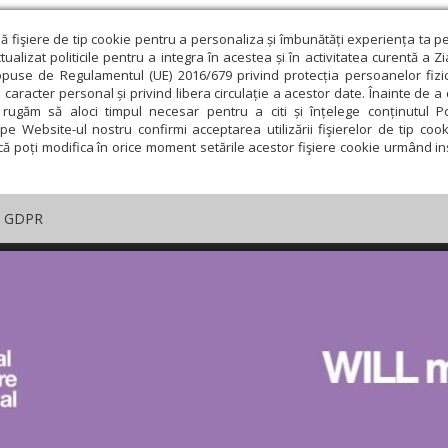
ză fişiere de tip cookie pentru a personaliza și îmbunătăți experiența ta p
alizat politicile pentru a integra în acestea și în activitatea curentă a Z
opuse de Regulamentul (UE) 2016/679 privind protecția persoanelor fizi
 caracter personal și privind libera circulație a acestor date. Înainte de 
rugăm să aloci timpul necesar pentru a citi și înțelege conținutul Pol
pe Website-ul nostru confirmi acceptarea utilizării fişierelor de tip cook
că poți modifica în orice moment setările acestor fişiere cookie urmând ins
GDPR