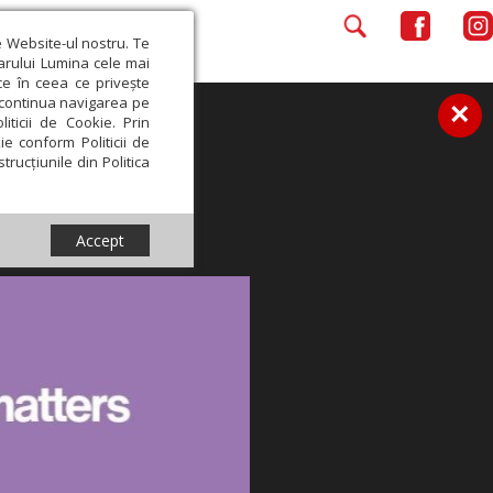
e Website-ul nostru. Te
iarului Lumina cele mai
ce în ceea ce privește
a continua navigarea pe
×
iticii de Cookie. Prin
ie conform Politicii de
trucțiunile din Politica
Accept