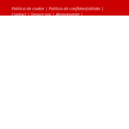
Politica de cookie
|
Politica de confidențialitate
|
Contact
|
Despre noi
|
Abonamente
|
Fototeca Ortodoxiei Românești
Radio TRINITAS
TV TRINITAS
Vestitorul Ortodoxiei
Agenţia de ştiri BASILICA
Patriarhia Română
Catedrala Mântuirii Neamului
BASILICA Travel
Serviciul de Colportaj Bisericesc
Atelierele Patriarhiei
Tipografia Cărţilor Bisericeşti
Conținutul și design-ul site-ului, toate informaţiile
publicate pe site de Ziarul Lumina sunt protejate de