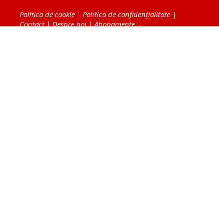
Politica de cookie
|
Politica de confidențialitate
|
Contact
|
Despre noi
|
Abonamente
|
Fototeca Ortodoxiei Românești
Radio TRINITAS
TV TRINITAS
Vestitorul Ortodoxiei
Agenţia de ştiri BASILICA
Patriarhia Română
Catedrala Mântuirii Neamului
BASILICA Travel
Serviciul de Colportaj Bisericesc
Atelierele Patriarhiei
Tipografia Cărţilor Bisericeşti
Conținutul și design-ul site-ului, toate informaţiile
publicate pe site de Ziarul Lumina sunt protejate de