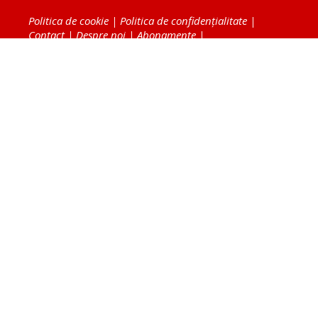
Politica de cookie
|
Politica de confidențialitate
|
Contact
|
Despre noi
|
Abonamente
|
Fototeca Ortodoxiei Românești
Radio TRINITAS
TV TRINITAS
Vestitorul Ortodoxiei
Agenţia de ştiri BASILICA
Patriarhia Română
Catedrala Mântuirii Neamului
BASILICA Travel
Serviciul de Colportaj Bisericesc
Atelierele Patriarhiei
Tipografia Cărţilor Bisericeşti
Conținutul și design-ul site-ului, toate informaţiile
publicate pe site de Ziarul Lumina sunt protejate de