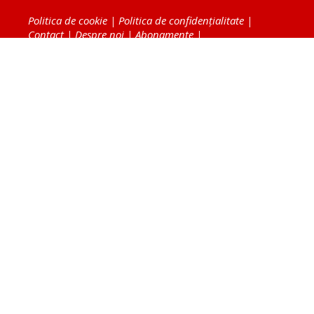
Politica de cookie
|
Politica de confidențialitate
|
Contact
|
Despre noi
|
Abonamente
|
Fototeca Ortodoxiei Românești
Radio TRINITAS
TV TRINITAS
Vestitorul Ortodoxiei
Agenţia de ştiri BASILICA
Patriarhia Română
Catedrala Mântuirii Neamului
BASILICA Travel
Serviciul de Colportaj Bisericesc
Atelierele Patriarhiei
Tipografia Cărţilor Bisericeşti
Conținutul și design-ul site-ului, toate informaţiile
publicate pe site de Ziarul Lumina sunt protejate de