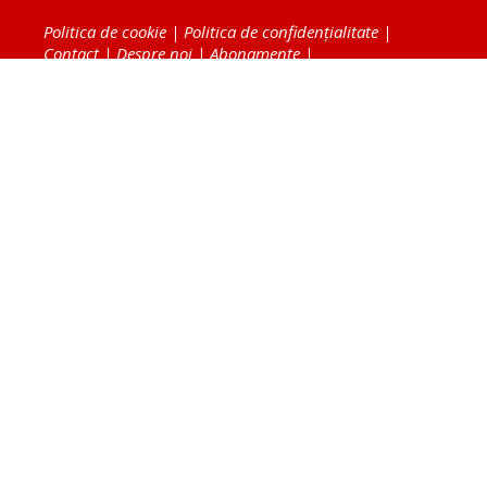
Politica de cookie
|
Politica de confidențialitate
|
Contact
|
Despre noi
|
Abonamente
|
Fototeca Ortodoxiei Românești
Radio TRINITAS
TV TRINITAS
Vestitorul Ortodoxiei
Agenţia de ştiri BASILICA
Patriarhia Română
Catedrala Mântuirii Neamului
BASILICA Travel
Serviciul de Colportaj Bisericesc
Atelierele Patriarhiei
Tipografia Cărţilor Bisericeşti
Conținutul și design-ul site-ului, toate informaţiile
publicate pe site de Ziarul Lumina sunt protejate de