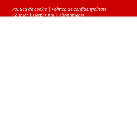
Politica de cookie
|
Politica de confidențialitate
|
Contact
|
Despre noi
|
Abonamente
|
Fototeca Ortodoxiei Românești
Radio TRINITAS
TV TRINITAS
Vestitorul Ortodoxiei
Agenţia de ştiri BASILICA
Patriarhia Română
Catedrala Mântuirii Neamului
BASILICA Travel
Serviciul de Colportaj Bisericesc
Atelierele Patriarhiei
Tipografia Cărţilor Bisericeşti
Conținutul și design-ul site-ului, toate informaţiile
publicate pe site de Ziarul Lumina sunt protejate de