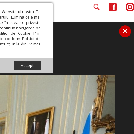
e Website-ul nostru. Te
iarului Lumina cele mai
ce în ceea ce privește
a continua navigarea pe
×
iticii de Cookie. Prin
ie conform Politicii de
trucțiunile din Politica
Accept