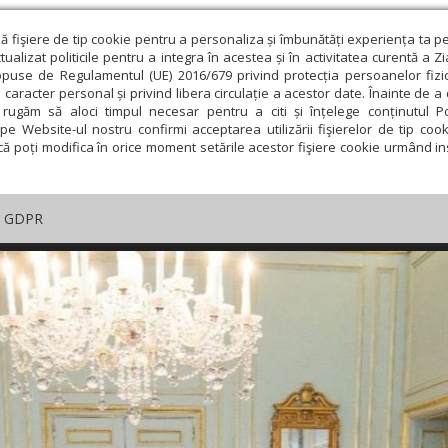
ză fişiere de tip cookie pentru a personaliza și îmbunătăți experiența ta p
alizat politicile pentru a integra în acestea și în activitatea curentă a Z
opuse de Regulamentul (UE) 2016/679 privind protecția persoanelor fizi
 caracter personal și privind libera circulație a acestor date. Înainte de 
rugăm să aloci timpul necesar pentru a citi și înțelege conținutul Pol
pe Website-ul nostru confirmi acceptarea utilizării fişierelor de tip cook
că poți modifica în orice moment setările acestor fişiere cookie urmând ins
GDPR