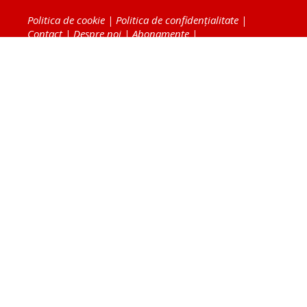
Politica de cookie
|
Politica de confidențialitate
|
Contact
|
Despre noi
|
Abonamente
|
Fototeca Ortodoxiei Românești
Radio TRINITAS
TV TRINITAS
Vestitorul Ortodoxiei
Agenţia de ştiri BASILICA
Patriarhia Română
Catedrala Mântuirii Neamului
BASILICA Travel
Serviciul de Colportaj Bisericesc
Atelierele Patriarhiei
Tipografia Cărţilor Bisericeşti
Conținutul și design-ul site-ului, toate informaţiile
publicate pe site de Ziarul Lumina sunt protejate de