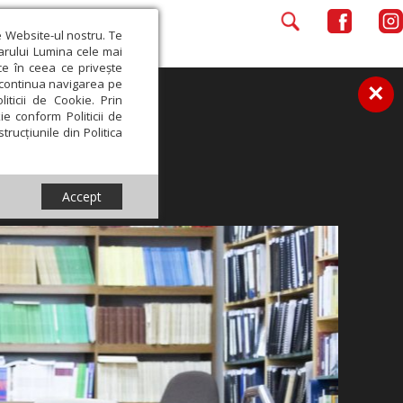
e Website-ul nostru. Te
iarului Lumina cele mai
ce în ceea ce privește
a continua navigarea pe
×
iticii de Cookie. Prin
ie conform Politicii de
trucțiunile din Politica
Accept