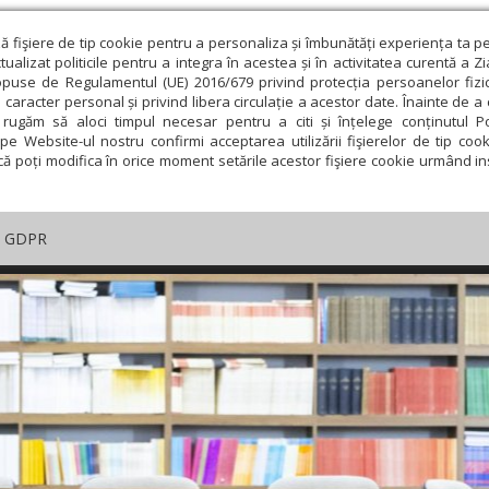
ză fişiere de tip cookie pentru a personaliza și îmbunătăți experiența ta p
alizat politicile pentru a integra în acestea și în activitatea curentă a Z
opuse de Regulamentul (UE) 2016/679 privind protecția persoanelor fizi
 caracter personal și privind libera circulație a acestor date. Înainte de 
rugăm să aloci timpul necesar pentru a citi și înțelege conținutul Pol
pe Website-ul nostru confirmi acceptarea utilizării fişierelor de tip cook
că poți modifica în orice moment setările acestor fişiere cookie urmând ins
GDPR