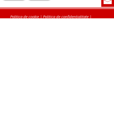
Politica de cookie
|
Politica de confidențialitate
|
Contact
|
Despre noi
|
Abonamente
|
Fototeca Ortodoxiei Românești
Radio TRINITAS
TV TRINITAS
Vestitorul Ortodoxiei
Agenţia de ştiri BASILICA
Patriarhia Română
Catedrala Mântuirii Neamului
BASILICA Travel
Serviciul de Colportaj Bisericesc
Atelierele Patriarhiei
Tipografia Cărţilor Bisericeşti