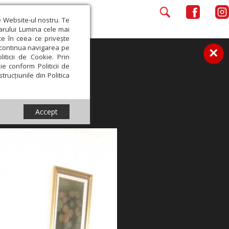
e Website-ul nostru. Te
iarului Lumina cele mai
ce în ceea ce privește
a continua navigarea pe
×
iticii de Cookie. Prin
ie conform Politicii de
trucțiunile din Politica
Accept