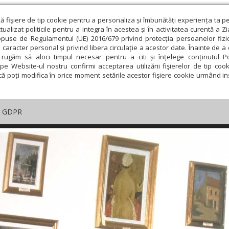
ză fişiere de tip cookie pentru a personaliza și îmbunătăți experiența ta p
alizat politicile pentru a integra în acestea și în activitatea curentă a Z
opuse de Regulamentul (UE) 2016/679 privind protecția persoanelor fizi
 caracter personal și privind libera circulație a acestor date. Înainte de 
rugăm să aloci timpul necesar pentru a citi și înțelege conținutul Pol
pe Website-ul nostru confirmi acceptarea utilizării fişierelor de tip cook
că poți modifica în orice moment setările acestor fişiere cookie urmând ins
GDPR