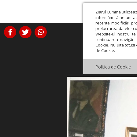
Ziarul Lumina utilizea
informăm că ne-am actu
recente modificări pr
prelucrarea datelor cu
Website-ul nostru te 
continuarea navigării 
Cookie. Nu uita totuși 
de Cookie.
Politica de Cookie