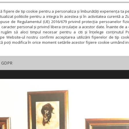
ză fişiere de tip cookie pentru a personaliza și îmbunătăți experiența ta p
alizat politicile pentru a integra în acestea și în activitatea curentă a Z
opuse de Regulamentul (UE) 2016/679 privind protecția persoanelor fizi
 caracter personal și privind libera circulație a acestor date. Înainte de 
rugăm să aloci timpul necesar pentru a citi și înțelege conținutul Pol
pe Website-ul nostru confirmi acceptarea utilizării fişierelor de tip cook
că poți modifica în orice moment setările acestor fişiere cookie urmând ins
GDPR