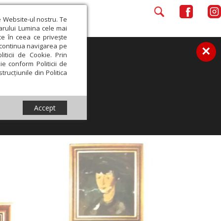
e Website-ul nostru. Te
iarului Lumina cele mai
ce în ceea ce privește
a continua navigarea pe
×
iticii de Cookie. Prin
ie conform Politicii de
trucțiunile din Politica
Accept