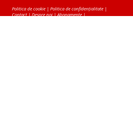
Politica de cookie
|
Politica de confidențialitate
|
Contact
|
Despre noi
|
Abonamente
|
Fototeca Ortodoxiei Românești
Radio TRINITAS
TV TRINITAS
Vestitorul Ortodoxiei
Agenţia de ştiri BASILICA
Patriarhia Română
Catedrala Mântuirii Neamului
BASILICA Travel
Serviciul de Colportaj Bisericesc
Atelierele Patriarhiei
Tipografia Cărţilor Bisericeşti
Conținutul și design-ul site-ului, toate informaţiile
publicate pe site de Ziarul Lumina sunt protejate de