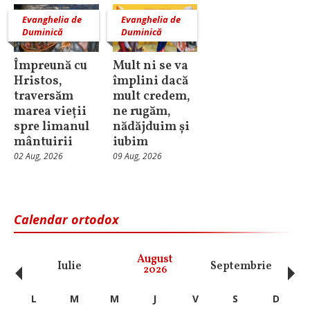
Evanghelia de
Evanghelia de
Duminică
Duminică
Împreună cu
Mult ni se va
Hristos,
împlini dacă
traversăm
mult credem,
marea vieții
ne rugăm,
spre limanul
nădăjduim și
mântuirii
iubim
02 Aug, 2026
09 Aug, 2026
Calendar ortodox
‹
›
August
Iulie
Septembrie
O
2026
L
M
M
J
V
S
D