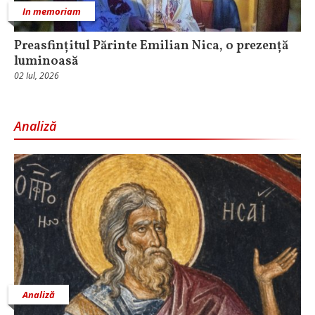
In memoriam
Preasfințitul Părinte Emilian Nica, o prezență
luminoasă
02 Iul, 2026
Analiză
Analiză