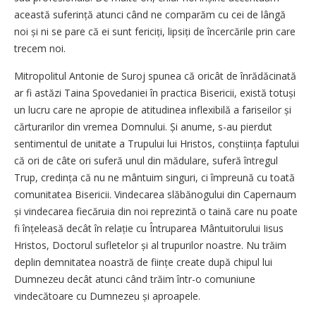
această suferință atunci când ne comparăm cu cei de lângă
noi și ni se pare că ei sunt fericiți, lipsiți de încercările prin care
trecem noi.
Mitropolitul Antonie de Suroj spunea că oricât de înrădăcinată
ar fi astăzi Taina Spovedaniei în practica Bisericii, există totuși
un lucru care ne apropie de atitudinea inflexibilă a fariseilor și
cărturarilor din vremea Domnului. Și anume, s-au pierdut
sentimentul de unitate a Trupului lui Hristos, conștiința faptului
că ori de câte ori suferă unul din mădulare, suferă întregul
Trup, credința că nu ne mântuim singuri, ci împreună cu toată
comunitatea Bisericii. Vindecarea slăbănogului din Capernaum
și vindecarea fiecăruia din noi reprezintă o taină care nu poate
fi înțeleasă decât în relație cu Întruparea Mântuitorului Iisus
Hristos, Doctorul sufletelor și al trupurilor noastre. Nu trăim
deplin demnitatea noastră de ființe create după chipul lui
Dumnezeu decât atunci când trăim într-o comuniune
vindecătoare cu Dumnezeu și aproapele.