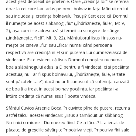
acest gest deosebit de prietenie. Oare „credința lor” se referea
doar la cei care l-au adus pe omul bolnav în fața Mântuitorului
sau includea și credința bolnavului însuși? Cert este că Domnul
îl numește pe acest slăbănog „fiu” („Îndrăznește, fiule”, Mt 9,
2), așa cum i se adresează și femeii cu scurgere de sânge
(„îndrăznește, fiică”, Mt. 9, 22). Mântuitorul Iisus Hristos nu­
mește pe cineva „fiu” sau „fiică” numai când persoana
respectivă are credință în El și în puterea Lui dumnezeiască de
vindecare. Este evident că Iisus Domnul cunoștea nu numai
boala slăbănogului adus la El pentru a fi vindecat, ci și pocăința
acestuia; nu i-ar fi spus bolnavului, „Îndrăz­nește, fiule, iertate
sunt păcatele tale”, dacă nu ar fi cunoscut că suferința cauzată
de boală a trezit în acest bolnav pocăința, iar pocăința i-a
întărit credința că numai Iisus îl poate vindeca.
Sfântul Cuvios Arsenie Boca, în cuvinte pline de putere, rezuma
astfel tâlcul acestei vindecări: „Iisus a tămăduit un slăbănog.
Nu-i nici o mirare - Dumnezeu fiind. Ce-a făcut? L-a iertat de
păcate; de greşelile săvârşite împotriva vieţii, împotriva firii sale