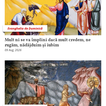
Evanghelia de Duminică
Mult ni se va împlini dacă mult credem, ne
rugăm, nădăjduim și iubim
09 Aug, 2026