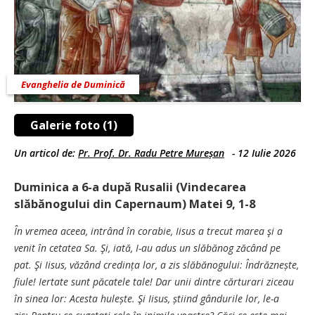
Evanghelia de Duminică
Galerie foto (1)
Un articol de:
Pr. Prof. Dr. Radu Petre Mureșan
-
12 Iulie 2026
Duminica a 6-a după Rusalii (Vindecarea
slăbănogului din Capernaum) Matei 9, 1-8
În vremea aceea, intrând în corabie, Iisus a trecut marea şi a
venit în cetatea Sa. Şi, iată, I-au adus un slăbănog zăcând pe
pat. Şi Iisus, văzând credința lor, a zis slăbănogului: Îndrăznește,
fiule! Iertate sunt păcatele tale! Dar unii dintre cărturari ziceau
în sinea lor: Acesta hulește. Şi Iisus, știind gândurile lor, le-a