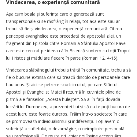
Vindecarea, o experiență comunitară
Așa cum boala și suferința care o generează sunt
transpersonale și se răsfrâng în relații, tot așa este sau ar
trebui să fie și vindecarea, o experiență comunitară. Citirea
pericopei evanghelice este precedată de apostolul zilei, un
fragment din Epistola către Romani a Sfântului Apostol Pavel
care este centrat pe ideea că în Biserică suntem cu toții Trupul
lui Hristos şi mădulare fiecare în parte (Romani 12, 4-15).
Vindecarea slăbănogului trebuia trăită în comunitate, trebuia să
fie o bucurie extinsă care să treacă dincolo de persoanele care
l-au adus. Și aici se petrece scurt­circuitul, pe care Sfântul
Apostol și Evanghelist Matei îl rezumă în cuvintele pline de
pizmă ale fariseilor: „Acesta hulește!”. Să ai în față dovada
lucrării lui Dumnezeu, a prezenței Lui și să nu te poţi bucura de
acest lucru este foarte dureros. Trăim într-o societate în care
se promovează individualismul și indiferența. Toți avem o
suferință a sufletului, o dezamăgire, o neîmplinire personală
sau profesională. De multe ori, chiar noi înșine accentuăm