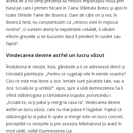
aceea de a nu simţi prezența lui Hristos împărtăşită nouă prin
harul pe care-l primim fiecare în Taina Sfântului Botez şi apoi în
toate Sfintele Taine din Biserică. Oare de câte ori și noi, în
Biserică fiind, nu conștientizăm că „Hristos este în mijlocul
nostru!”, ci suntem atenți la neputințele celuilalt, îi vânăm
efectiv greșelile și ne bucurăm dacă îl prindem în cuvânt sau
faptă?
Vindecarea devine astfel un lucru văzut
Învățătorul le citește, însă, gândurile și li se adresează direct și
totodată părintește: „Pentru ce cugetaţi rele în inimile voastre?
Căci ce este mai lesne a zice: Iertate sunt păcatele tale, sau a
zice: Scoală-te şi umblă?”. Apoi, spre a vădi dumnezeirea Sa îi
oferă slăbănogului și tămăduirea trupului, poruncindu-i:
„Scoală-te, ia-ţi patul şi mergi la casa ta”. Vindecarea devine
astfel un lucru văzut, care nu mai putea fi tăgăduit. Faptul că
slăbănogul își ia patul în spate și merge este un lucru concret,
perceptibil cu simțurile și prin aceasta Mântuitorul își arată în
mod vădit, vizibil Dumnezeirea Lui.