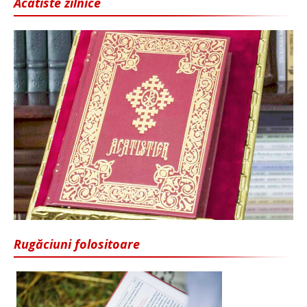
Acatiste zilnice
Rugăciuni folositoare