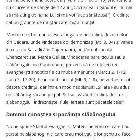
cu scurgere de sânge de 12 ani („Căci zicea în gândul ei: numai
să mă ating de haina Lui și mă voi face sănătoasă”). Credința
cât un grăunte de muștar care mută munții!
Mântuitorul tocmai fusese alungat de necredința locuitorilor
din Gadara, unde vindecase doi demonizați (Mt. 8, 34) și venea
în cetatea Sa, adică în Capernaum, pe țărmul Lacului
Ghenizaret sau Marea Galileii. Vindecarea paraliticului sau a
slăbănogului din Capernaum, prezentată de toți cei trei
evangheliști sinoptici fie cu multe amănunte (Marcu 2, 1-12;
Luca 5, 17-26), fie în mod succint (Mt. 9, 1-8), ne vorbește tot
despre credință, dar într-un mod neobișnuit: „Și iată i-au adus
un slăbănog zăcând pe pat. Și Iisus văzând credința lor a zis
slăbănogului: Îndrăznește, fiule! Iertate sunt păcatele tale!”.
Domnul cunoștea și pocăința slăbănogului
Nu ne spune Sfântul Evanghelist Matei cine erau cei care l-au
purtat pe slăbănog, nici care erau motivațiile lor pentru a face