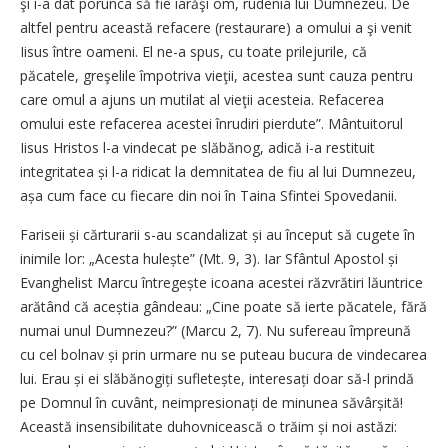
şi i-a dat porunca să fie iarăşi om, rudenia lui Dumnezeu. De
altfel pentru această refacere (restaurare) a omului a şi venit
Iisus între oameni. El ne-a spus, cu toate prilejurile, că
păcatele, greşelile împotriva vieţii, acestea sunt cauza pentru
care omul a ajuns un mutilat al vieţii acesteia. Refacerea
omului este refacerea acestei înrudiri pierdute”. Mântuitorul
Iisus Hristos l-a vindecat pe slăbănog, adică i-a restituit
integritatea și l-a ridicat la demnitatea de fiu al lui Dumnezeu,
așa cum face cu fiecare din noi în Taina Sfintei Spovedanii.
Fariseii și cărturarii s-au scandalizat și au început să cugete în
inimile lor: „Acesta hulește” (Mt. 9, 3). Iar Sfântul Apostol și
Evanghelist Marcu întregește icoana acestei răzvrătiri lăuntrice
arătând că aceștia gândeau: „Cine poate să ierte păcatele, fără
numai unul Dumnezeu?” (Marcu 2, 7). Nu sufereau împreună
cu cel bolnav și prin urmare nu se puteau bucura de vindecarea
lui. Erau și ei slăbănogiți sufletește, interesați doar să-l prindă
pe Domnul în cuvânt, neimpre­sionați de minunea săvârșită!
Această insensibilitate duhovnicească o trăim și noi astăzi: