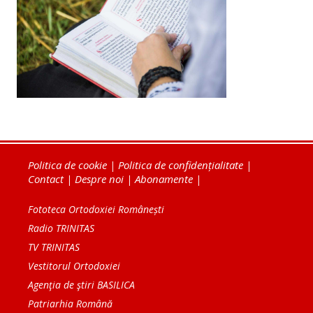
Politica de cookie
|
Politica de confidențialitate
|
Contact
|
Despre noi
|
Abonamente
|
Fototeca Ortodoxiei Românești
Radio TRINITAS
TV TRINITAS
Vestitorul Ortodoxiei
Agenţia de ştiri BASILICA
Patriarhia Română