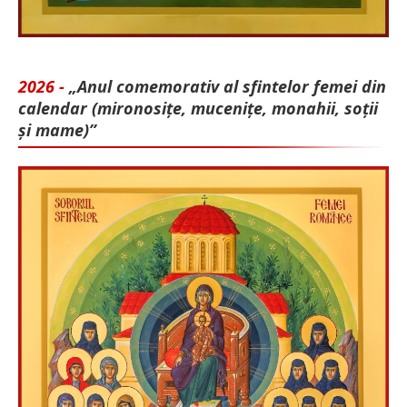
2026 -
„Anul comemorativ al sfintelor femei din
calendar (mironosițe, mu­cenițe, monahii, soții
și mame)”