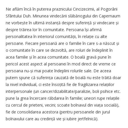
Ne aflăm încă în puterea praznicului Cincizecimii, al Pogorârii
Sfântului Duh. Minunea vindecării slăbănogului din Capernaum
ne vorbește în ultimă instanță despre suferință și vindecare și
despre trăirea lor în comunitate. Persoana își afirmă
personalitatea în interiorul comunității, în relație cu alte
persoane. Fiecare persoană are o familie în care s-a născut și
o comunitate în care se dezvoltă, are roluri de îndeplinit în
acea familie și în acea comunitate. O boală gravă pune în
pericol acest aspect al persoanei în mod direct de vreme ce
persoana nu-și mai poate îndeplini rolurile sale. De aceea
putem spune că suferința cauzată de boală nu este trăită doar
la nivel individual, ci este însoțită fie de fragilizarea relațiilor
interpersonale (un cancer/dizabilitate/paralizie, boli psihice etc.
pune la grea încercare răbdarea în familie; uneori rupe relațiile
cu cercul de prieteni, vecini; scoate bolnavul din viața socială),
fie de consolidarea acestora (pentru persoanele din jurul
bolnavului care au credință vie și iubire jertfelnică).