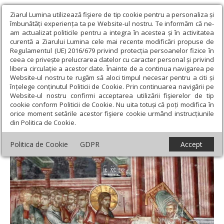
Ziarul Lumina utilizează fişiere de tip cookie pentru a personaliza și
îmbunătăți experiența ta pe Website-ul nostru. Te informăm că ne-
am actualizat politicile pentru a integra în acestea și în activitatea
curentă a Ziarului Lumina cele mai recente modificări propuse de
Regulamentul (UE) 2016/679 privind protecția persoanelor fizice în
ceea ce privește prelucrarea datelor cu caracter personal și privind
libera circulație a acestor date. Înainte de a continua navigarea pe
Website-ul nostru te rugăm să aloci timpul necesar pentru a citi și
Ziarul Lumina
›
Teologie și spiritualitate
›
Evanghelia de
înțelege conținutul Politicii de Cookie. Prin continuarea navigării pe
Duminică
›
Vindecarea slăbănogului, o bucurie dincolo de
Website-ul nostru confirmi acceptarea utilizării fişierelor de tip
persoanele care l-au adus
cookie conform Politicii de Cookie. Nu uita totuși că poți modifica în
orice moment setările acestor fişiere cookie urmând instrucțiunile
Vindecarea slăbănogului, o bucurie dincolo
din Politica de Cookie.
de persoanele care l-au adus
Politica de Cookie
GDPR
Accept