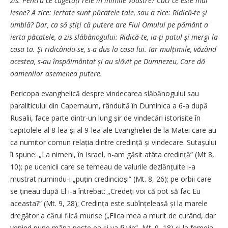
zis: Pentru ce cugetați rele în inimile voastre? Căci ce este mai
lesne? A zice: Iertate sunt păcatele tale, sau a zice: Ridică-te şi
umblă? Dar, ca să știți că putere are Fiul Omului pe pământ a
ierta păcatele, a zis slăbăno­gului: Ridică-te, ia-ți patul şi mergi la
casa ta. Şi ridi­cându-se, s-a dus la casa lui. Iar mulți­mile, văzând
acestea, s-au înspăi­mântat şi au slăvit pe Dum­nezeu, Care dă
oamenilor asemenea putere.
Pericopa evanghelică despre vindecarea slăbănogului sau
paraliticului din Capernaum, rânduită în Duminica a 6-a după
Rusalii, face parte dintr-un lung șir de vindecări istorisite în
capitolele al 8-lea și al 9-lea ale Evangheliei de la Matei care au
ca numitor comun relația dintre credință și vindecare. Sutașului
îi spune: „La nimeni, în Israel, n-am găsit atâta credință” (Mt 8,
10); pe ucenicii care se temeau de valurile dezlănțuite i-a
mustrat numindu-i „puțin credincioși” (Mt. 8, 26); pe orbii care
se țineau după El i-a întrebat: „Credeți voi că pot să fac Eu
aceasta?” (Mt. 9, 28); Credința este subînțeleasă și la marele
dregător a cărui fiică murise („Fiica mea a murit de curând, dar
venind pune mâna peste ea și va fi vie”, Mt. 9, 18) și la femeia