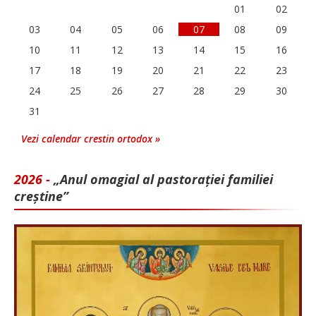
01
02
03
04
05
06
07
08
09
10
11
12
13
14
15
16
17
18
19
20
21
22
23
24
25
26
27
28
29
30
31
Vezi calendar crestin ortodox »
2026 -
„Anul omagial al pastorației familiei
creștine”