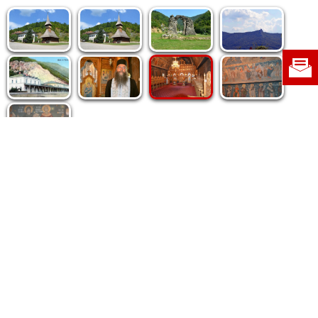
Politica de cookie
|
Politica de confidențialitate
|
Contact
|
Despre noi
|
Abonamente
|
Fototeca Ortodoxiei Românești
Radio TRINITAS
TV TRINITAS
Vestitorul Ortodoxiei
Agenţia de ştiri BASILICA