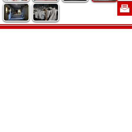
Politica de cookie
|
Politica de confidențialitate
|
Contact
|
Despre noi
|
Abonamente
|
Fototeca Ortodoxiei Românești
Radio TRINITAS
TV TRINITAS
Vestitorul Ortodoxiei
Agenţia de ştiri BASILICA
Patriarhia Română
Catedrala Mântuirii Neamului
BASILICA Travel
Serviciul de Colportaj Bisericesc
Atelierele Patriarhiei