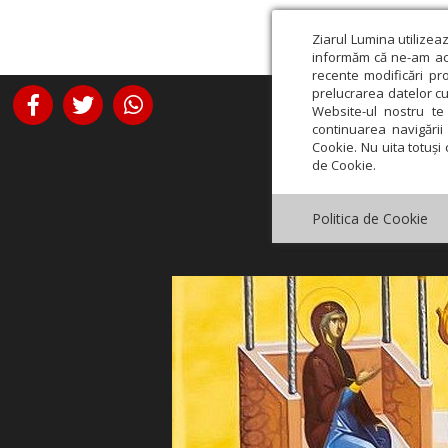
Ziarul Lumina utilizea
informăm că ne-am actu
recente modificări pr
prelucrarea datelor cu
Website-ul nostru te 
continuarea navigării 
Cookie. Nu uita totuși 
de Cookie.
Politica de Cookie