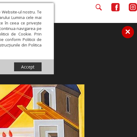
e Website-ul nostru. Te
iarului Lumina cele mai
ce în ceea ce privește
a continua navigarea pe
×
iticii de Cookie. Prin
ie conform Politicii de
trucțiunile din Politica
Accept