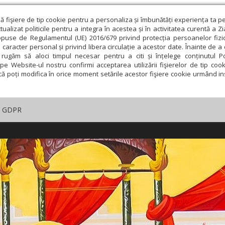
ză fişiere de tip cookie pentru a personaliza și îmbunătăți experiența ta p
alizat politicile pentru a integra în acestea și în activitatea curentă a Z
opuse de Regulamentul (UE) 2016/679 privind protecția persoanelor fizi
 caracter personal și privind libera circulație a acestor date. Înainte de 
rugăm să aloci timpul necesar pentru a citi și înțelege conținutul Pol
pe Website-ul nostru confirmi acceptarea utilizării fişierelor de tip cook
că poți modifica în orice moment setările acestor fişiere cookie urmând ins
GDPR