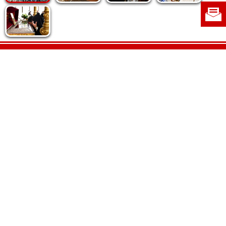
Politica de cookie
|
Politica de confidențialitate
|
Contact
|
Despre noi
|
Abonamente
|
Fototeca Ortodoxiei Românești
Radio TRINITAS
TV TRINITAS
Vestitorul Ortodoxiei
Agenţia de ştiri BASILICA
Patriarhia Română
Catedrala Mântuirii Neamului
BASILICA Travel
Serviciul de Colportaj Bisericesc
Atelierele Patriarhiei