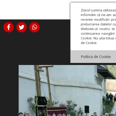
Ziarul Lumina utilizea
informăm că ne-am actu
recente modificări pr
prelucrarea datelor cu
Website-ul nostru te 
continuarea navigării 
Cookie. Nu uita totuși 
de Cookie.
Politica de Cookie