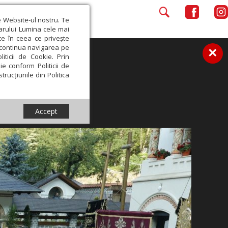
e Website-ul nostru. Te
iarului Lumina cele mai
ce în ceea ce privește
a continua navigarea pe
×
iticii de Cookie. Prin
ie conform Politicii de
trucțiunile din Politica
Accept