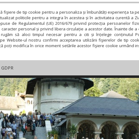
ză fişiere de tip cookie pentru a personaliza și îmbunătăți experiența ta p
alizat politicile pentru a integra în acestea și în activitatea curentă a Z
opuse de Regulamentul (UE) 2016/679 privind protecția persoanelor fizi
 caracter personal și privind libera circulație a acestor date. Înainte de 
rugăm să aloci timpul necesar pentru a citi și înțelege conținutul Pol
pe Website-ul nostru confirmi acceptarea utilizării fişierelor de tip cook
că poți modifica în orice moment setările acestor fişiere cookie urmând ins
GDPR