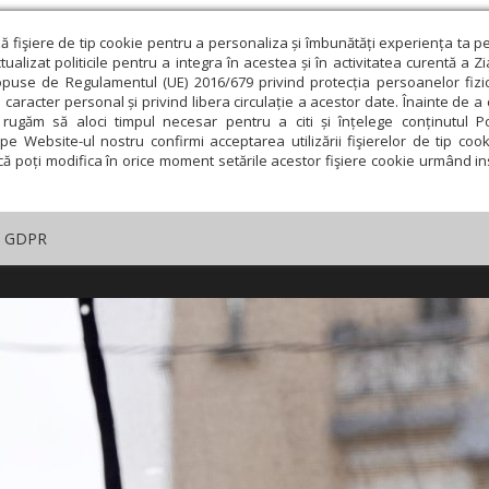
ză fişiere de tip cookie pentru a personaliza și îmbunătăți experiența ta p
alizat politicile pentru a integra în acestea și în activitatea curentă a Z
opuse de Regulamentul (UE) 2016/679 privind protecția persoanelor fizi
 caracter personal și privind libera circulație a acestor date. Înainte de 
rugăm să aloci timpul necesar pentru a citi și înțelege conținutul Pol
pe Website-ul nostru confirmi acceptarea utilizării fişierelor de tip cook
că poți modifica în orice moment setările acestor fişiere cookie urmând ins
GDPR