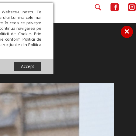
e Website-ul nostru. Te
iarului Lumina cele mai
ce în ceea ce privește
a continua navigarea pe
×
iticii de Cookie. Prin
ie conform Politicii de
trucțiunile din Politica
Accept