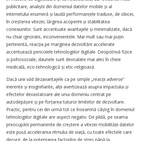
publicitare, analiștii din domeniul datelor mobile și al
internetului enumeră și laudă performanțele traduse, de obicei,
în creșterea vitezei, lărgirea acoperirii și stabilitatea
conexiunilor. Sunt accentuate avantajele și minimalizate, dacă
nu chiar ignorate, inconvenientele. Mai mult sau mai puțin
pertinentă, reacția pe marginea dezvoltării accelerate
accentuează pericolele tehnologiilor digitale. Deopotrivă fizice
și psihosociale, daunele sunt devoalate mai ales în cheie
medicală, eco-tehnologică și etic-religioasă.
Dacă unii văd dezavantajele ca pe simple „reacții adverse”
inerente și insignifiante, alții avertizează asupra impactului și
efectelor devastatoare ale unui domeniu centrat pe
autodepășire și pe forțarea tuturor limitelor de dezvoltare.
Practic, pentru cei din urmă tot ce înseamnă câștig în domeniul
tehnologiilor digitale are aspect negativ. De pildă, pe seama
preocupării permanente de creștere a vitezei mobilității datelor
este pusă accelerarea ritmului de viață, cu toate efectele care
decurg, de la potențarea factorilor de stres până la