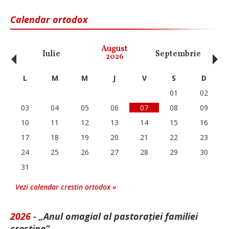
Calendar ortodox
‹
›
August
Iulie
Septembrie
O
2026
L
M
M
J
V
S
D
01
02
03
04
05
06
07
08
09
10
11
12
13
14
15
16
17
18
19
20
21
22
23
24
25
26
27
28
29
30
31
Vezi calendar crestin ortodox »
2026 -
„Anul omagial al pastorației familiei
creștine”