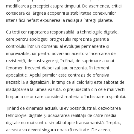
modificarea percepției asupra timpului. De asemenea, criticii
consideră că lărgirea acoperirii și stabilitatea conexiunilor
intensifică nefast expunerea la radiații a întregii planete.
Cu toții cer raportarea responsabilă la tehnologiile digitale,
care pentru apologeții progresului reprezintă garanția
controlului într-un domeniu al evoluției permanente și
imprevizibile, iar pentru adversarii acestora încercarea de
rezistență, de sustragere și, în final, de suprimare a unui
fenomen frecvent diabolizat sau prezentat în termeni
apocaliptici. Apelul primilor este contrazis de ofensiva
irezistibilă a digitalizării, în timp ce al celorlalți este sabotat de
inadaptarea la lumea văzută, o prejudecată din cele mai vechi
timpuri a celor care consideră materia o închisoare a spiritului.
Ținând de dinamica actualului ev postindustrial, dezvoltarea
tehnologiei digitale și acapararea realității de către media
digitale nu mai sunt o simplă utopie transumanistă. Treptat,
aceasta va deveni singura noastră realitate. De aceea,