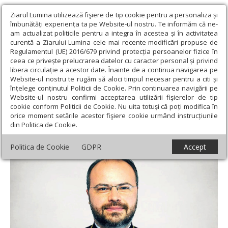
Ziarul Lumina utilizează fişiere de tip cookie pentru a personaliza și
îmbunătăți experiența ta pe Website-ul nostru. Te informăm că ne-
am actualizat politicile pentru a integra în acestea și în activitatea
curentă a Ziarului Lumina cele mai recente modificări propuse de
Regulamentul (UE) 2016/679 privind protecția persoanelor fizice în
ceea ce privește prelucrarea datelor cu caracter personal și privind
libera circulație a acestor date. Înainte de a continua navigarea pe
Website-ul nostru te rugăm să aloci timpul necesar pentru a citi și
Ziarul Lumina
›
Opinii
›
Editorial
›
Creștinism și conectivitate
înțelege conținutul Politicii de Cookie. Prin continuarea navigării pe
digitală
Website-ul nostru confirmi acceptarea utilizării fişierelor de tip
cookie conform Politicii de Cookie. Nu uita totuși că poți modifica în
Creștinism și conectivitate digitală
orice moment setările acestor fişiere cookie urmând instrucțiunile
din Politica de Cookie.
Politica de Cookie
GDPR
Accept