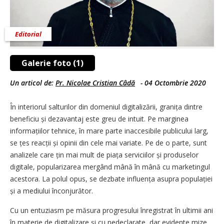
Editorial
Galerie foto (1)
Un articol de:
Pr. Nicolae Cristian Câdă
-
04 Octombrie 2020
În interiorul salturilor din domeniul digitalizării, granița dintre
beneficiu și dezavantaj este greu de intuit. Pe marginea
informațiilor tehnice, în mare parte inaccesibile publicului larg,
se țes reacții și opinii din cele mai variate. Pe de o parte, sunt
analizele care țin mai mult de piața serviciilor și produselor
digitale, popularizarea mergând mână în mână cu marketingul
acestora. La polul opus, se dezbate influența asupra populației
și a mediului înconjurător.
Cu un entuziasm pe măsura progresului înregistrat în ultimii ani
în materie de digitalizare și cu nedeclarate, dar evidente mize