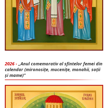
2026 -
„Anul comemorativ al sfintelor femei din
calendar (mironosițe, mu­cenițe, monahii, soții
și mame)”