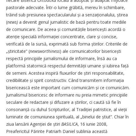
fiecare Biserică Ortodoxă locală a adoptat și adaptat mijloace
pastorale adecvate. Într-o lume grăbită, mereu în schimbare,
trăind sub presiunea spectacularului și a senzațio­nalului, știrea
(
news)
a devenit genul jurnalistic de bază pentru toate mediile
de comunicare. De aceea și comunitățile bisericești acordă o
atenție specială informației concentrate, clare și concise,
verificată de la sursă, exprimată sub forma știrilor. Criteriile de
„știricitate” (
newsworthiness
) ale comunicatorilor bisericești
respectă principiile jurnalismului de informare, însă au ca
platformă statornică respectul demnității umane și iubirea față
de semeni. Acestea inspiră fluxurilor de știri responsabilitate,
credibilitate și spirit constructiv. Când transmitem informația
bisericească este important cum comunicăm și ce comunicăm.
Jurnalismul bisericesc de informare nu preia mimetic principiile
seculare de redactare și difuzare a știrilor, ci caută să fie în
conso­nanță cu duhul Scripturilor, al Tradiției patristice, al vieții
luminate de comuniunea spirituală, al „binelui de știut”. Chiar în
ziua lansării Agenției de știri
BASILICA
, 16 iunie 2008,
Preafericitul Părinte Patriarh Daniel sublinia această