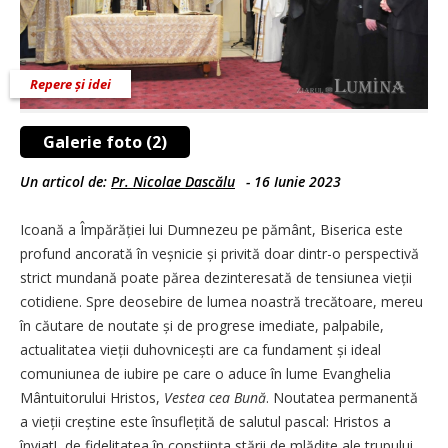
Repere și idei
Galerie foto (2)
Un articol de:
Pr. Nicolae Dascălu
-
16 Iunie 2023
Icoană a Împărăției lui Dumnezeu pe pământ, Biserica este
profund ancorată în veșnicie și privită doar dintr-o perspectivă
strict mundană poate părea dezinteresată de tensiunea vieții
cotidiene. Spre deosebire de lumea noastră trecătoare, mereu
în căutare de noutate și de progrese imediate, palpabile,
actualitatea vieții duhovnicești are ca fundament și ideal
comuniunea de iubire pe care o aduce în lume Evanghelia
Mântuitorului Hristos,
Vestea cea Bună
. Noutatea permanentă
a vieții creștine este însuflețită de salutul pascal: Hristos a
înviat!, de fidelitatea în conștiința stării de mlădițe ale trupului