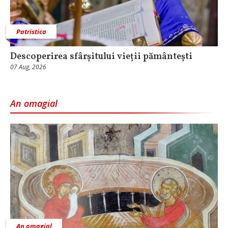
Patristica
Descoperirea sfârșitului vieții pământești
07 Aug, 2026
An omagial
An omagial