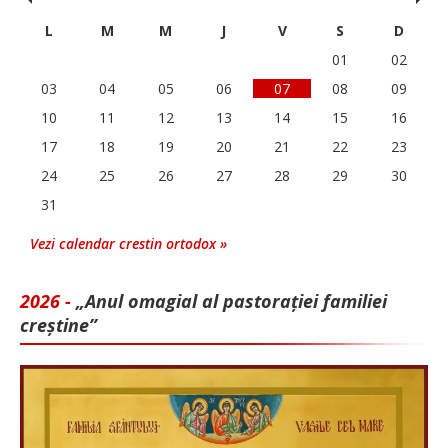
L
M
M
J
V
S
D
01
02
03
04
05
06
07
08
09
10
11
12
13
14
15
16
17
18
19
20
21
22
23
24
25
26
27
28
29
30
31
Vezi calendar crestin ortodox »
2026 -
„Anul omagial al pastorației familiei
creștine”