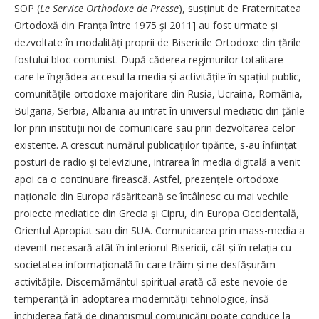
SOP (
Le Service Orthodoxe de Presse
), susținut de Fraternitatea
Ortodoxă din Franța între 1975 şi 2011] au fost urmate și
dezvoltate în modalități proprii de Bisericile Ortodoxe din țările
fostului bloc comunist. După căderea regimurilor totalitare
care le îngrădea accesul la media și activitățile în spațiul public,
comunitățile ortodoxe majoritare din Rusia, Ucraina, România,
Bulgaria, Serbia, Albania au intrat în universul mediatic din țările
lor prin instituții noi de comunicare sau prin dezvoltarea celor
existente. A crescut numărul publicațiilor tipărite, s-au înființat
posturi de radio și televiziune, intrarea în media digitală a venit
apoi ca o continuare firească. Astfel, prezențele ortodoxe
naționale din Europa răsăriteană se întâlnesc cu mai vechile
proiecte mediatice din Grecia și Cipru, din Europa Occidentală,
Orientul A­pro­piat sau din SUA. Comunicarea prin mass-media a
devenit necesară atât în interiorul Bisericii, cât și în relația cu
societatea in­formațională în care trăim și ne desfășurăm
activitățile. Discernământul spiritual arată că este nevoie de
temperanță în adoptarea modernității tehnologice, însă
închiderea față de dinamismul comunicării poate conduce la