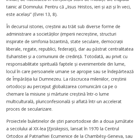
tainic al Domnului. Pentru că „Iisus Hristos, ieri și azi și în veci,
este același” (Evrei 13, 8).
În decursul istoriei, creștinii au trăit sub diverse forme de
administrare a societăților (imperii necreștine, structuri
inspirate de simfonia bizantină, state seculare, democrații
liberale, regate, republici, federaţii), dar au păstrat centralitatea
Euharistiei și a comuniunii de credință. Totodată, au privit cu
responsabilitate spirituală faptele și evenimentele din lume,
locul în care persoanele umane se apropie sau se îndepărtează
de Împărăția lui Dumnezeu. La răscrucea mileniilor, creștinii
orto­docși au perceput globalizarea comunicării ca pe o
chemare la misiune și mărturie creștină într-o lume
multiculturală, pluriconfesională și aflată într-un accelerat
proces de secularizare.
Proiectele buletinelor de știri panortodoxe din a doua jumătate
a secolului al XX-lea [
Episkepsis
, lansat în 1970 la Centrul
Ortodox al Patriarhiei Ecumenice de la Chambésy-Geneva, sau