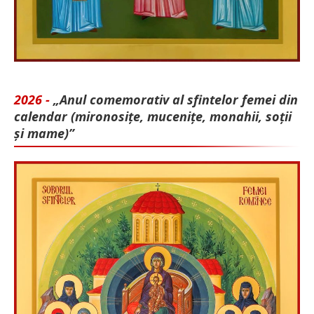
2026 -
„Anul comemorativ al sfintelor femei din
calendar (mironosițe, mu­cenițe, monahii, soții
și mame)”