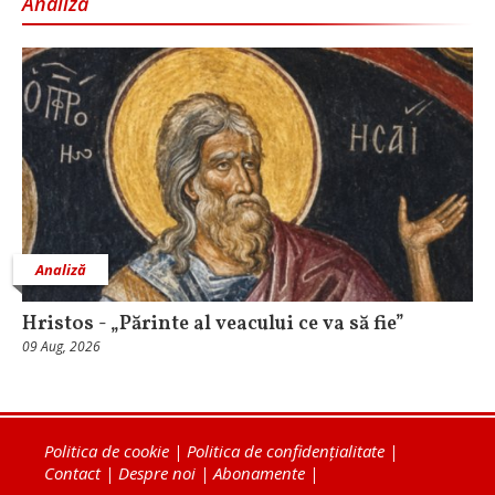
Analiză
Analiză
Hristos - „Părinte al veacului ce va să fie”
09 Aug, 2026
Politica de cookie
|
Politica de confidențialitate
|
Contact
|
Despre noi
|
Abonamente
|