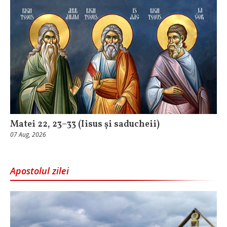
Matei 22, 23–33 (Iisus și saducheii)
07 Aug, 2026
Apostolul zilei