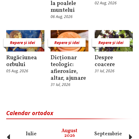
la poalele
02 Aug, 2026
muntelui
06 Aug, 2026
Repere și idei
Repere și idei
Repere și idei
Rugăciunea
Dicționar
Despre
orbului
teologic:
coacere
afierosire,
05 Aug, 2026
31 Iul, 2026
altar, ajunare
31 Iul, 2026
Calendar ortodox
‹
›
August
Iulie
Septembrie
O
2026