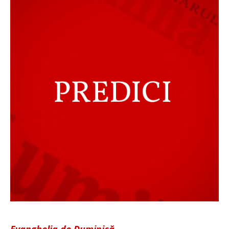
Evanghelia de Duminică