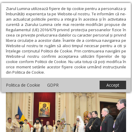
Ziarul Lumina utilizează fişiere de tip cookie pentru a personaliza și
îmbunătăți experiența ta pe Website-ul nostru. Te informăm că ne-
am actualizat politicile pentru a integra în acestea și în activitatea
curentă a Ziarului Lumina cele mai recente modificări propuse de
Regulamentul (UE) 2016/679 privind protecția persoanelor fizice în
ceea ce privește prelucrarea datelor cu caracter personal și privind
libera circulație a acestor date. Înainte de a continua navigarea pe
Website-ul nostru te rugăm să aloci timpul necesar pentru a citi și
Ziarul Lumina
›
Opinii
›
Repere și idei
›
Actualitatea
înțelege conținutul Politicii de Cookie. Prin continuarea navigării pe
bisericească și rolul agențiilor de știri ortodoxe
Website-ul nostru confirmi acceptarea utilizării fişierelor de tip
cookie conform Politicii de Cookie. Nu uita totuși că poți modifica în
Actualitatea bisericească și rolul agențiilor
orice moment setările acestor fişiere cookie urmând instrucțiunile
din Politica de Cookie.
de știri ortodoxe
Politica de Cookie
GDPR
Accept