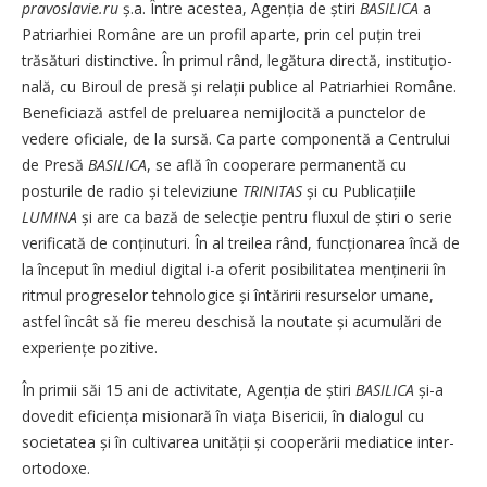
pravoslavie.ru
ș.a. Între acestea, Agenția de știri
BASILICA
a
Patriarhiei Române are un profil aparte, prin cel puțin trei
trăsături distinctive. În primul rând, legătura directă, instituțio­
nală, cu Biroul de presă și relații publice al Patriarhiei Române.
Beneficiază astfel de preluarea nemijlocită a punctelor de
vedere oficiale, de la sursă. Ca parte componentă a Centrului
de Presă
BASILICA
, se află în cooperare permanentă cu
posturile de radio și televiziune
TRINITAS
și cu Publicațiile
LUMINA
și are ca bază de selecție pentru fluxul de știri o serie
verificată de con­ținuturi. În al treilea rând, funcțio­narea încă de
la început în mediul digital i-a oferit posibilitatea menținerii în
ritmul progreselor tehnologice și întăririi resurselor umane,
astfel încât să fie mereu deschisă la noutate și acumulări de
experiențe pozitive.
În primii săi 15 ani de activitate, Agenția de știri
BASILICA
și-a
dovedit eficiența misionară în viața Bisericii, în dialogul cu
societatea și în cultivarea unității și cooperării mediatice inter­
ortodoxe.