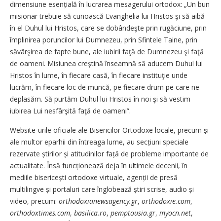
dimensiune esențială în lucrarea mesagerului ortodox: „Un bun
misionar trebuie să cunoască Evanghelia lui Hristos şi să aibă
în el Duhul lui Hristos, care se dobândeşte prin rugăciune, prin
împlinirea poruncilor lui Dumnezeu, prin Sfintele Taine, prin
săvârşirea de fapte bune, ale iubirii faţă de Dumnezeu şi faţă
de oameni. Misiunea creştină înseamnă să aducem Duhul lui
Hristos în lume, în fiecare casă, în fiecare instituţie unde
lucrăm, în fiecare loc de muncă, pe fiecare drum pe care ne
deplasăm. Să purtăm Duhul lui Hristos în noi şi să vestim
iubirea Lui nesfârşită faţă de oameni”.
Website-urile oficiale ale Bisericilor Ortodoxe locale, precum și
ale multor eparhii din întreaga lume, au secțiuni speciale
rezervate știrilor și atitudinilor față de probleme importante de
actualitate. Însă funcționează deja în ultimele decenii, în
mediile bisericești ortodoxe virtuale, agenții de presă
multilingve și portaluri care înglobează știri scrise, audio și
video, precum:
orthodoxianewsagency.gr
,
orthodoxie.com
,
ortho­doxti­mes.com
,
basilica.ro
,
pemptou­sia.gr
,
myocn.net
,