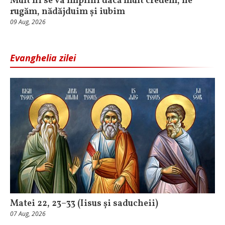
Mult ni se va împlini dacă mult credem, ne
rugăm, nădăjduim și iubim
09 Aug, 2026
Evanghelia zilei
Matei 22, 23–33 (Iisus și saducheii)
07 Aug, 2026