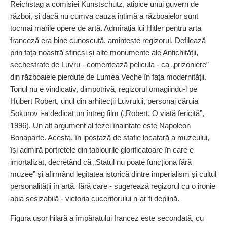
Reichstag a comisiei Kunst­schutz, atipice unui guvern de
război, și dacă nu cumva cauza intimă a războaielor sunt
tocmai marile opere de artă. Ad­mi­rația lui Hitler pentru arta
franceză era bine cunoscută, amintește regizorul. Defilează
prin fața noastră sfincși și alte monumente ale Antichității,
sechestrate de Luvru - comentează pelicula - ca
„
prizoniere”
din războaiele pierdute de Lumea Veche în fața modernității.
Tonul nu e vindicativ, dimpotrivă, regizorul omagiindu‑l pe
Hubert Robert, unul din arhitecții Luvrului, personaj căruia
Sokurov i‑a dedicat un întreg film („Robert. O viață fericită”,
1996). Un alt argument al tezei înaintate este Napoleon
Bonaparte. Acesta, în ipostază de stafie locatară a muzeului,
își admiră portretele din tablourile glorificatoare în care e
imortalizat, decretând că „Statul nu poate funcționa fără
muzee” și afirmând legitatea istorică dintre imperialism și cultul
perso­na­lității în artă, fără care - ­sugerează regizorul cu o ironie
abia sesizabilă - victoria cuceritorului n‑ar fi deplină.
Figura ușor hilară a împăratului francez este secondată, cu