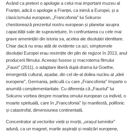
Având ca pretext o apologie a celui mai important muzeu al
Franței, adică o apologie a Franței, ca inimă a Europei, și a
clasicismului european, „Francofonia” lui Sokurov
chestionează prezentul nostru european și planetar asupra
capacității sale de supra­viețuire, în confruntarea cu cele mai
grave amenințări din istoria sa, acelea ale disoluției identitare.
Chiar dacă nu erau atât de evidente ca azi, simptomele
disoluției Europei erau resim­țite din plin de regizor în 2013, anul
producerii filmului. Ace­eași fusese și macrotema filmului
„Faust” (2011), o adaptare liberă după drama lui Goethe,
emergentă cultural, așadar, din cel de‑al doilea nucleu al „ideii
europene”, Germania, peliculă cu care
„
Francofonia” împarte o
anumită complementaritate. Cu diferența că
„
Faustul
”
lui
Sokurov vorbea despre moartea omului european ca individ, o
moarte spirituală, care în
„
Francofonia” își manifestă, polifonic
și catastrofal, dimensiunea continentală.
Concentrator al vectorilor vieții și morții, „orașul luminilor”
adună, ca un magnet, marile aspirații și realizări europene,