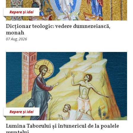
Repere și idei
Dicționar teologic: vedere dumnezeiască,
monah
07 Aug, 2026
Repere și idei
Lumina Taborului și întunericul de la poalele
muntelui