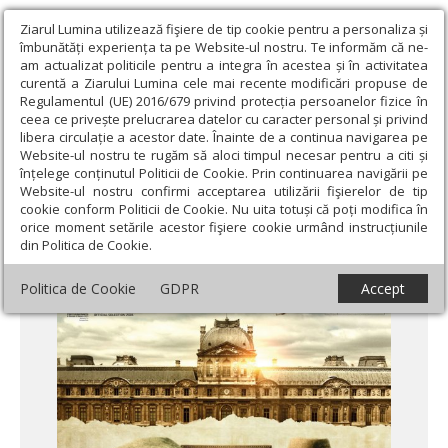
Ziarul Lumina utilizează fişiere de tip cookie pentru a personaliza și
îmbunătăți experiența ta pe Website-ul nostru. Te informăm că ne-
am actualizat politicile pentru a integra în acestea și în activitatea
curentă a Ziarului Lumina cele mai recente modificări propuse de
Regulamentul (UE) 2016/679 privind protecția persoanelor fizice în
ceea ce privește prelucrarea datelor cu caracter personal și privind
libera circulație a acestor date. Înainte de a continua navigarea pe
Website-ul nostru te rugăm să aloci timpul necesar pentru a citi și
Ziarul Lumina
›
Opinii
›
Repere și idei
›
„Francofonia” - triumful
înțelege conținutul Politicii de Cookie. Prin continuarea navigării pe
și decăderea ideii europene
Website-ul nostru confirmi acceptarea utilizării fişierelor de tip
cookie conform Politicii de Cookie. Nu uita totuși că poți modifica în
„Francofonia” - triumful și decăderea ideii
orice moment setările acestor fişiere cookie urmând instrucțiunile
din Politica de Cookie.
europene
Politica de Cookie
GDPR
Accept