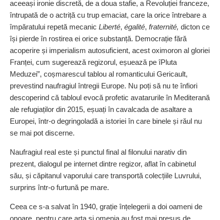
aceeași ironie discretă, de a doua stafie, a Revoluției franceze,
întrupată de o actriță cu trup emaciat, care la orice întrebare a
împăratului repetă mecanic
Liberté
,
égalité
,
fraternité,
dicton ce
își pierde în rostirea ei orice substanță. Democrație fără
acoperire și imperialism autosuficient, acest oximoron al gloriei
Franței, cum sugerează regizorul, eșuează pe îPluta
Meduzei”, coșmarescul tablou al romanticului Gericault,
prevestind naufragiul întregii Europe. Nu poți să nu te înfiori
descoperind că tabloul evocă profetic avatarurile în Mediterană
ale refugiaților din 2015, eșuați în cavalcada de asaltare a
Europei, într‑o degringoladă a istoriei în care binele și răul nu
se mai pot discerne.
Naufragiul real este și punctul final al filonului narativ din
prezent, dialogul pe internet dintre regizor, aflat în cabinetul
său, și căpitanul vaporului care transportă colecțiile Luvrului,
surprins într‑o furtună pe mare.
Ceea ce s‑a salvat în 1940, grație înțelegerii a doi oameni de
onoare, pentru care arta și omenia au fost mai presus de