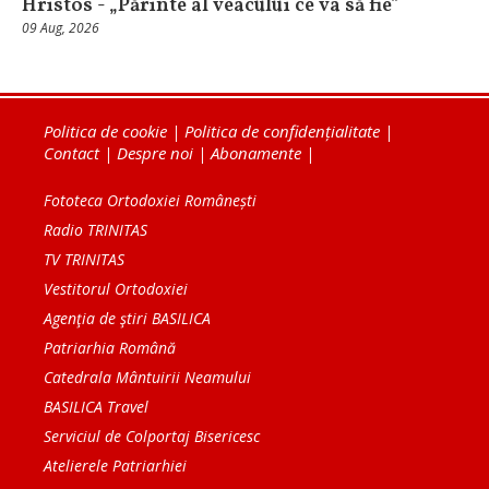
Hristos - „Părinte al veacului ce va să fie”
09 Aug, 2026
Politica de cookie
|
Politica de confidențialitate
|
Contact
|
Despre noi
|
Abonamente
|
Fototeca Ortodoxiei Românești
Radio TRINITAS
TV TRINITAS
Vestitorul Ortodoxiei
Agenţia de ştiri BASILICA
Patriarhia Română
Catedrala Mântuirii Neamului
BASILICA Travel
Serviciul de Colportaj Bisericesc
Atelierele Patriarhiei