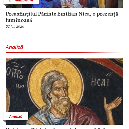
In memoriam
Preasfințitul Părinte Emilian Nica, o prezență
luminoasă
02 Iul, 2026
Analiză
Analiză