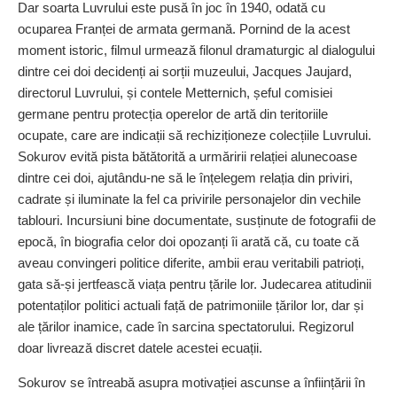
Dar soarta Luvrului este pusă în joc în 1940, odată cu
ocuparea Franței de armata germană. Pornind de la acest
moment istoric, filmul urmează filonul dramaturgic al dialogului
dintre cei doi decidenți ai sorții muzeului, Jacques Jaujard,
directorul Luvrului, și contele Metternich, șeful comisiei
germane pentru protecția operelor de artă din teritoriile
ocupate, care are indicații să rechizi­ționeze colecțiile Luvrului.
Sokurov evită pista bătătorită a urmăririi relației alunecoase
dintre cei doi, ajutându‑ne să le înțelegem relația din priviri,
cadrate și iluminate la fel ca privirile personajelor din vechile
tablouri. Incursiuni bine documentate, susținute de fotografii de
epocă, în biografia celor doi opozanți îi arată că, cu toate că
aveau convingeri politice diferite, ambii erau veritabili pa­trioți,
gata să‑și jertfească viața pentru țările lor. Judecarea atitudinii
potentaților politici actuali față de patrimoniile țărilor lor, dar și
ale țărilor inamice, cade în sarcina spectatorului. Regizorul
doar livrează discret datele acestei ecuații.
Sokurov se întreabă asupra motivației ascunse a înființării în