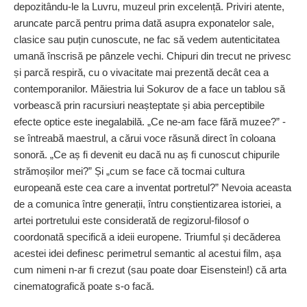
depozitându‑le la Luvru, muzeul prin excelență. Priviri atente,
aruncate parcă pentru prima dată asupra exponatelor sale,
clasice sau puțin cunoscute, ne fac să vedem autenticitatea
umană înscrisă pe pânzele vechi. Chipuri din trecut ne privesc
și parcă respiră, cu o vivacitate mai prezentă decât cea a
contemporanilor. Măiestria lui Sokurov de a face un tablou să
vorbească prin racursiuri neaș­tep­tate și abia perceptibile
efecte optice este inegalabilă. „Ce ne‑am face fără muzee?” -
se întreabă maestrul, a cărui voce răsună direct în coloana
sonoră. „Ce aș fi devenit eu dacă nu aș fi cunoscut chipurile
strămoșilor mei?” Și „cum se face că tocmai cultura
europeană este cea care a inventat portretul?” Nevoia aceasta
de a comunica între generații, întru conștien­tizarea istoriei, a
artei portretului este considerată de regizorul‑filosof o
coordonată specifică a ideii europene. Triumful și decăderea
acestei idei definesc perimetrul semantic al acestui film, așa
cum nimeni n‑ar fi crezut (sau poate doar Eisenstein!) că arta
cinematografică poate s‑o facă.