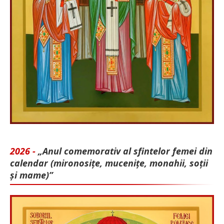
2026 -
„Anul comemorativ al sfintelor femei din
calendar (mironosițe, mu­cenițe, monahii, soții
și mame)”