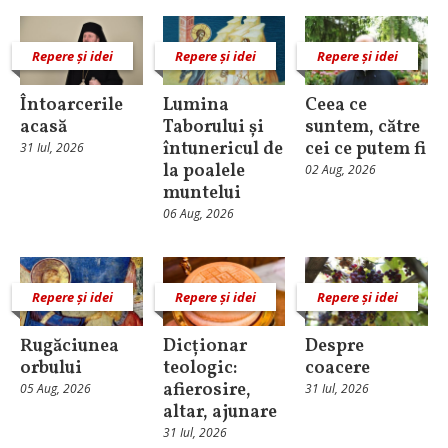
Repere și idei
Repere și idei
Repere și idei
Întoarcerile
Lumina
Ceea ce
acasă
Taborului și
suntem, către
întunericul de
cei ce putem fi
31 Iul, 2026
la poalele
02 Aug, 2026
muntelui
06 Aug, 2026
Repere și idei
Repere și idei
Repere și idei
Rugăciunea
Dicționar
Despre
orbului
teologic:
coacere
afierosire,
05 Aug, 2026
31 Iul, 2026
altar, ajunare
31 Iul, 2026