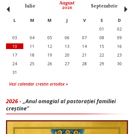
‹
›
August
Iulie
Septembrie
O
2026
L
M
M
J
V
S
D
01
02
03
04
05
06
07
08
09
10
11
12
13
14
15
16
17
18
19
20
21
22
23
24
25
26
27
28
29
30
31
Vezi calendar crestin ortodox »
2026 -
„Anul omagial al pastorației familiei
creștine”