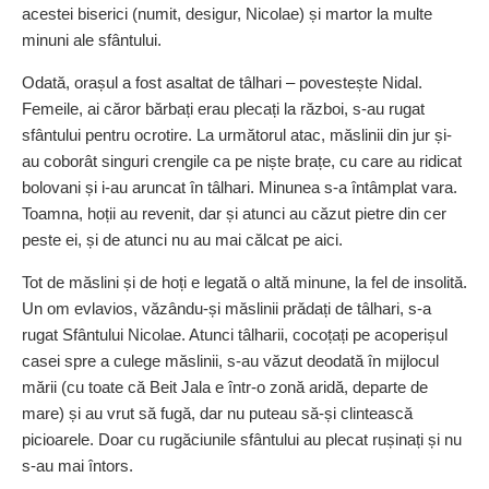
acestei biserici (numit, desigur, Nicolae) și martor la multe
minuni ale sfântului.
Odată, orașul a fost asaltat de tâlhari – povestește Nidal.
Femeile, ai căror bărbați erau plecați la război, s-au rugat
sfântului pentru ocrotire. La următorul atac, măs­linii din jur și-
au coborât singuri crengile ca pe niște brațe, cu care au ridicat
bolovani și i-au aruncat în tâlhari. Minunea s-a întâmplat vara.
Toamna, hoții au revenit, dar și atunci au căzut pietre din cer
peste ei, și de atunci nu au mai călcat pe aici.
Tot de măslini și de hoți e legată o altă minune, la fel de insolită.
Un om evlavios, vă­zându-și măslinii prădați de tâlhari, s-a
rugat Sfântului Nicolae. Atunci tâlharii, cocoțați pe acoperișul
casei spre a culege măslinii, s-au văzut deodată în mijlocul
mării (cu toate că Beit Jala e într-o zonă aridă, departe de
mare) și au vrut să fugă, dar nu puteau să-și clintească
picioarele. Doar cu rugăciunile sfântului au plecat rușinați și nu
s-au mai întors.