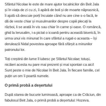
Sfântul Nicolae le este de mare ajutor localnicilor din Beit Jala
și în viața de zi cu zi, îi apără de boli și de moarte năprasnică,
îi ajută să descuie porți încuiate când nu are cine s-o facă, le
dă de veste chiar și musulmanilor despre copiii plecați la
război, li se arată în vis sau chiar în carne și oase. O româncă,
ghid la Ierusalim, i-a pictat o icoană pentru această biserică, în
urma unui vis minunat în care sfântul a rugat-o aceasta – își
derulează Nidal povestea aproape fără sfârșit a minunilor
patronului lor.
Toți creștinii din lume îl iubesc pe Sfântul Nicolae; totuși,
nicăieri acesta nu pare mai prezent și mai spontan ca aici!
Sunt peste o mie de Nicolae în Beit Jala. În fiecare familie, cel
puțin un om îi poartă numele.
O primă probă a deșertului
După starea de bucurie luminoasă, aproape ca de Crăciun, din
fabulosul Beit Jala, o primă probă a deșertului: Hozeva.