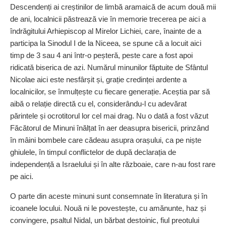
Descendenți ai creștinilor de limbă aramaică de acum două mii
de ani, localnicii păstrează vie în memorie trecerea pe aici a
îndrăgitului Arhiepiscop al Mirelor Lichiei, care, înainte de a
participa la Sinodul I de la Niceea, se spune că a locuit aici
timp de 3 sau 4 ani într-o peșteră, peste care a fost apoi
ridicată biserica de azi. Numărul minunilor făptuite de Sfântul
Nicolae aici este nesfârșit și, grație credinței ardente a
localnicilor, se în­mul­țește cu fiecare generație. Aceștia par să
aibă o relație directă cu el, considerându-l cu adevărat
părintele și ocrotitorul lor cel mai drag. Nu o dată a fost văzut
Făcătorul de Minuni înălțat în aer deasupra bisericii, prinzând
în mâini bombele care cădeau asupra orașului, ca pe niște
ghiulele, în timpul conflictelor de după declarația de
independență a Israelului și în alte războaie, care n-au fost rare
pe aici.
O parte din aceste minuni sunt consemnate în literatura și în
icoanele locului. Nouă ni le povestește, cu amănunte, haz și
convingere, psaltul Nidal, un bărbat destoinic, fiul preotului