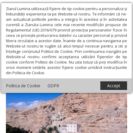
Ziarul Lumina utilizează fişiere de tip cookie pentru a personaliza și
îmbunătăți experiența ta pe Website-ul nostru. Te informăm că ne-
am actualizat politicile pentru a integra în acestea și în activitatea
curentă a Ziarului Lumina cele mai recente modificări propuse de
Regulamentul (UE) 2016/679 privind protecția persoanelor fizice în
ceea ce privește prelucrarea datelor cu caracter personal și privind
libera circulație a acestor date. Înainte de a continua navigarea pe
Website-ul nostru te rugăm să aloci timpul necesar pentru a citi și
Ziarul Lumina
›
Opinii
›
Repere și idei
›
Ierusalimul. Note de
înțelege conținutul Politicii de Cookie. Prin continuarea navigării pe
pelerinaj (VI)
Website-ul nostru confirmi acceptarea utilizării fişierelor de tip
cookie conform Politicii de Cookie. Nu uita totuși că poți modifica în
Ierusalimul. Note de pelerinaj (VI)
orice moment setările acestor fişiere cookie urmând instrucțiunile
din Politica de Cookie.
Politica de Cookie
GDPR
Accept