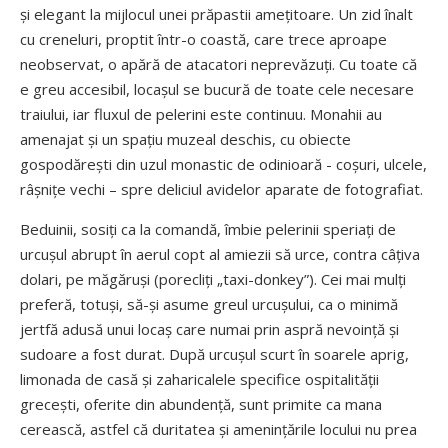
și elegant la mijlocul unei prăpastii amețitoare. Un zid înalt
cu creneluri, proptit într-o coastă, care trece aproape
neobservat, o apără de atacatori neprevăzuți. Cu toate că
e greu accesibil, locașul se bucură de toate cele necesare
traiului, iar fluxul de pelerini este continuu. Monahii au
amenajat și un spațiu muzeal deschis, cu obiecte
gospodărești din uzul monastic de odinioară - coșuri, ulcele,
râșnițe vechi – spre deliciul avidelor aparate de fotografiat.
Beduinii, sosiți ca la comandă, îmbie pelerinii speriați de
urcușul abrupt în aerul copt al amiezii să urce, contra câțiva
dolari, pe măgăruși (porecliți „taxi-donkey”). Cei mai mulți
preferă, totuși, să-și asume greul urcușului, ca o minimă
jertfă adusă unui locaș care numai prin aspră nevoință și
sudoare a fost durat. După urcușul scurt în soarele aprig,
limonada de casă și zaharicalele specifice ospitalității
grecești, oferite din abundență, sunt primite ca mana
cerească, astfel că duritatea și ame­nin­țările locului nu prea