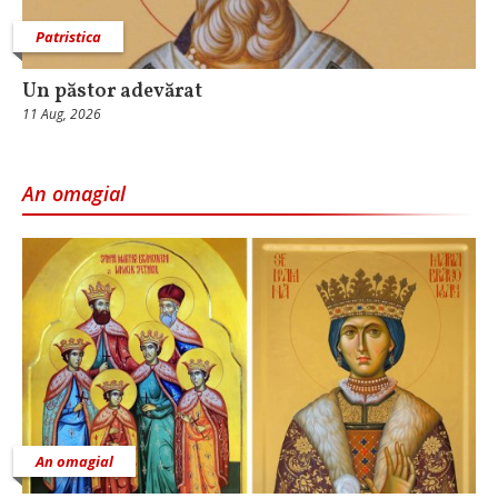
Patristica
Un păstor adevărat
11 Aug, 2026
An omagial
An omagial