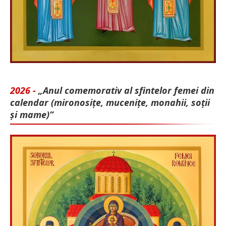
2026 -
„Anul comemorativ al sfintelor femei din
calendar (mironosițe, mu­cenițe, monahii, soții
și mame)”