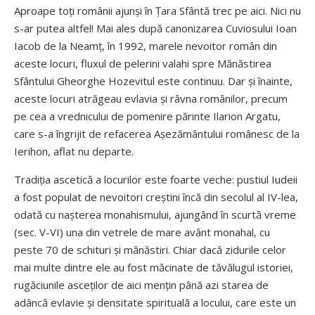
Aproape toți românii ajunși în Țara Sfântă trec pe aici. Nici nu
s-ar putea altfel! Mai ales după canonizarea Cuviosului Ioan
Iacob de la Neamț, în 1992, marele nevoitor român din
aceste locuri, fluxul de pelerini valahi spre Mănăstirea
Sfântului Gheorghe Hozevitul este continuu. Dar și îna­inte,
aceste locuri atrăgeau evlavia și râvna românilor, precum
pe cea a vrednicului de pomenire părinte Ilarion Argatu,
care s-a îngrijit de refacerea Așezămân­tului românesc de la
Ierihon, aflat nu departe.
Tradiția ascetică a locurilor este foarte veche: pustiul Iudeii
a fost populat de nevoitori creștini încă din secolul al IV-lea,
odată cu nașterea monahismului, ajungând în scurtă vreme
(sec. V-VI) una din vetrele de mare avânt monahal, cu
peste 70 de schituri și mănăstiri. Chiar dacă zidurile celor
mai multe dintre ele au fost măcinate de tăvălugul istoriei,
rugăciunile asceților de aici mențin până azi starea de
adâncă evlavie și densitate spirituală a locului, care este un