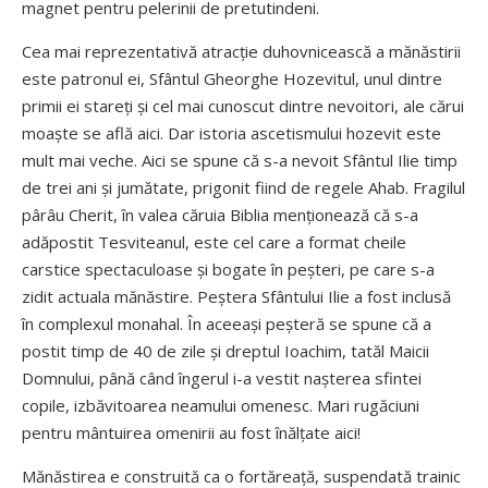
magnet pentru pelerinii de pretutindeni.
Cea mai reprezentativă atrac­ție duhovnicească a mănăstirii
este patronul ei, Sfântul Gheorghe Hozevitul, unul dintre
primii ei stareți și cel mai cunoscut dintre nevoitori, ale cărui
moaște se află aici. Dar istoria ascetismului hozevit este
mult mai veche. Aici se spune că s-a nevoit Sfântul Ilie timp
de trei ani și jumătate, prigonit fiind de regele Ahab. Fragilul
pârâu Cherit, în valea căruia Biblia menționează că s-a
adăpostit Tesviteanul, este cel care a format cheile
carstice spectaculoase și bogate în peșteri, pe care s-a
zidit actuala mănăstire. Peștera Sfântului Ilie a fost inclusă
în complexul monahal. În aceeași peșteră se spune că a
postit timp de 40 de zile și dreptul Ioachim, tatăl Maicii
Domnului, până când îngerul i-a vestit nașterea sfintei
copile, izbăvitoarea neamului omenesc. Mari rugăciuni
pentru mântuirea omenirii au fost înălțate aici!
Mănăstirea e construită ca o fortăreață, suspendată trainic