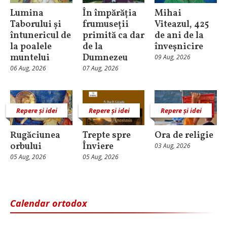
Lumina
În împărăția
Mihai
Taborului și
frumuseții
Viteazul, 425
întunericul de
primită ca dar
de ani de la
la poalele
de la
înveșnicire
muntelui
Dumnezeu
09 Aug, 2026
06 Aug, 2026
07 Aug, 2026
Repere și idei
Repere și idei
Repere și idei
Rugăciunea
Trepte spre
Ora de religie
orbului
Înviere
03 Aug, 2026
05 Aug, 2026
05 Aug, 2026
Calendar ortodox