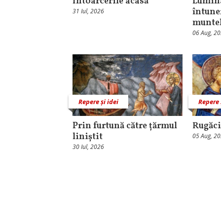
Întoarcerile acasă
Lumina
întune
31 Iul, 2026
munte
06 Aug, 2
Repere și idei
Repere 
Prin furtună către țărmul
Rugăci
liniștit
05 Aug, 2
30 Iul, 2026