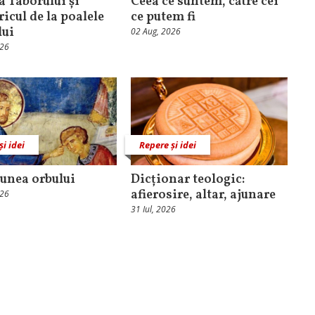
 Taborului și
Ceea ce suntem, către cei
ricul de la poalele
ce putem fi
lui
02 Aug, 2026
026
și idei
Repere și idei
unea orbului
Dicționar teologic:
afierosire, altar, ajunare
026
31 Iul, 2026