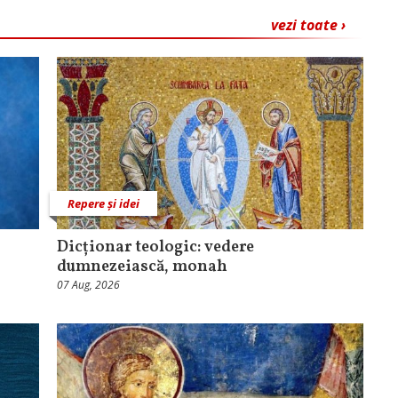
vezi toate ›
Repere și idei
Dicționar teologic: vedere
dumnezeiască, monah
07 Aug, 2026