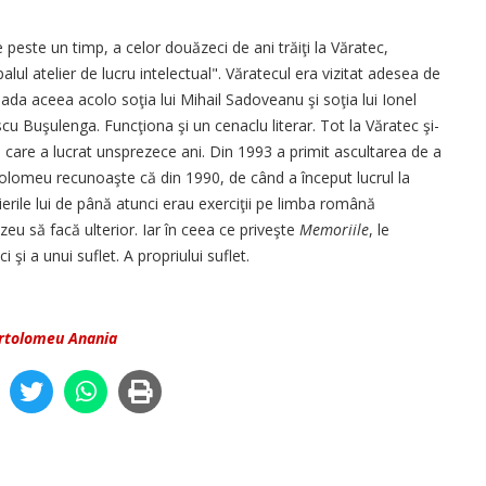
peste un timp, a celor douăzeci de ani trăiţi la Văratec,
alul atelier de lucru intelectual". Văratecul era vizitat adesea de
ioada aceea acolo soţia lui Mihail Sadoveanu şi soţia lui Ionel
uşulenga. Funcţiona şi un cenaclu literar. Tot la Văratec şi-
a care a lucrat unsprezece ani. Din 1993 a primit ascultarea de a
Bartolomeu recunoaşte că din 1990, de când a început lucrul la
rierile lui de până atunci erau exerciţii pe limba română
eu să facă ulterior. Iar în ceea ce priveşte
Memoriile
, le
şi a unui suflet. A propriului suflet.
artolomeu Anania