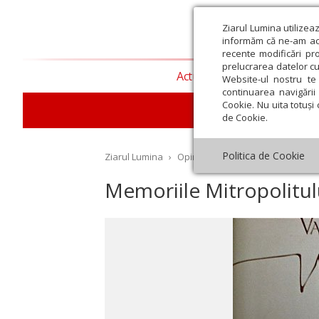
Ziarul Lumina utilizea
informăm că ne-am actu
recente modificări pr
prelucrarea datelor cu
Actualitate religioasă
T
Website-ul nostru te 
continuarea navigării 
Cookie. Nu uita totuși 
de Cookie.
Politica de Cookie
Ziarul Lumina
›
Opinii
›
Repere și idei
›
Memorii
Memoriile Mitropolitu
st
Septembrie
Octombrie
Noiembrie
Decembrie
Ianuar