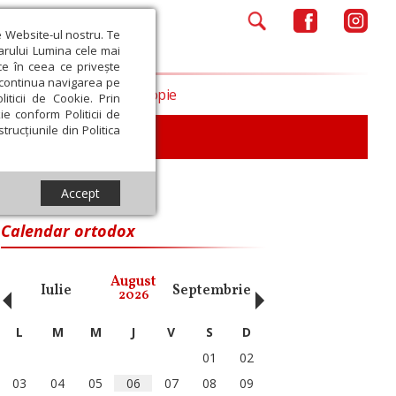
e Website-ul nostru. Te
iarului Lumina cele mai
ce în ceea ce privește
a continua navigarea pe
Opinii
Filantropie
iticii de Cookie. Prin
ie conform Politicii de
trucțiunile din Politica
Accept
Calendar ortodox
‹
›
August
Iulie
Septembrie
Octombrie
Noiembri
2026
L
M
M
J
V
S
D
01
02
03
04
05
06
07
08
09