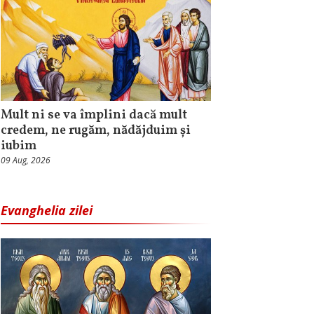
Mult ni se va împlini dacă mult
credem, ne rugăm, nădăjduim și
iubim
09 Aug, 2026
Evanghelia zilei