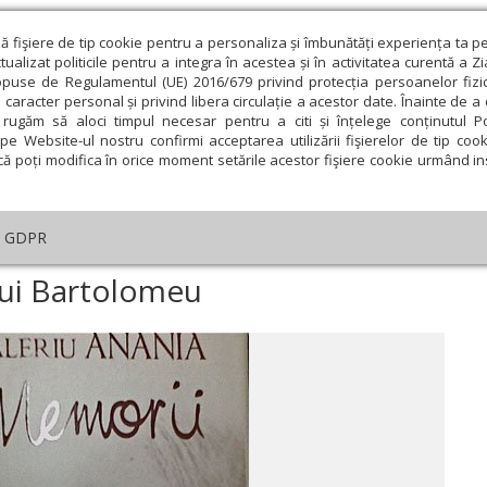
ză fişiere de tip cookie pentru a personaliza și îmbunătăți experiența ta p
alizat politicile pentru a integra în acestea și în activitatea curentă a Z
opuse de Regulamentul (UE) 2016/679 privind protecția persoanelor fizi
 caracter personal și privind libera circulație a acestor date. Înainte de 
eologie și spiritualitate
Educaţie și Cultură
Societate
rugăm să aloci timpul necesar pentru a citi și înțelege conținutul Pol
pe Website-ul nostru confirmi acceptarea utilizării fişierelor de tip cook
că poți modifica în orice moment setările acestor fişiere cookie urmând ins
Editorial
Repere și idei
Pilda zilei
GDPR
le Mitropolitului Bartolomeu
lui Bartolomeu
ie
Februarie
Martie
Aprilie
Mai
Iunie