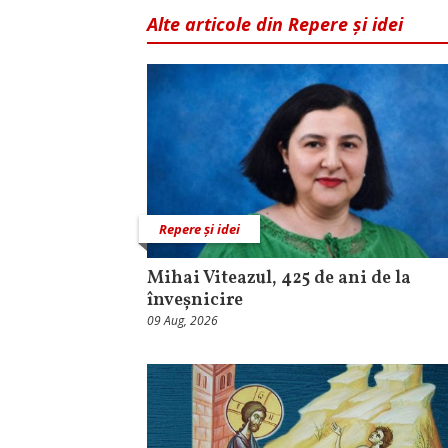
Alte articole din Repere și idei
Repere și idei
Mihai Viteazul, 425 de ani de la
înveșnicire
09 Aug, 2026