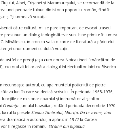
l Clujului, Albei, Crişanei şi Maramureşului, se recomandă de la
area unei perioade tulburi din istoria poporului român, fiind în
aşte şi îşi urmează vocaţia.
ericii către cultură, mi se pare important de evocat traseul
 care presupun un dialog teologic-literar sunt bine primite în lumea
C. Mihăilescu, în cronica sa la o carte de literatură a părintelui
istenţei unor oameni cu dublă vocaţie:
 astfel de preoţi (aşa cum dorea Noica tinerii "mâncători de
cu totul altfel ar arăta dialogul intelectualilor laici cu Biserica
 recunoaşte autorul, cu apa muntelui poticnită de pietre.
âteva luni în care se dedică scrisului. În perioada 1965-1976,
funcţiile de misionar eparhial şi îndrumător al şcolilor
ui
Credinţa
. Jurnalul hawaiian, redând perioada decembrie 1970
, lucrul la piesele
Steaua Zimbrului, Mioriţa, Du-te vreme, vino
era dramatică a autorului, a apărut în 1972 la Cartea
 vor fi regăsite în romanul
Străinii din Kipukua
.