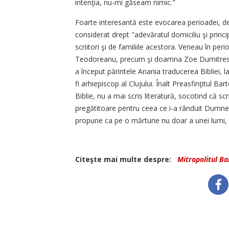
intenţia, nu-mi găseam nimic."
Foarte interesantă este evocarea perioadei, de 
considerat drept "adevăratul domiciliu şi princip
scriitori şi de familiile acestora. Veneau în per
Teodoreanu, precum şi doamna Zoe Dumitrescu B
a început părintele Anania traducerea Bibliei, l
fi arhiepiscop al Clujului. Înalt Preasfinţitul 
Biblie, nu a mai scris literatură, socotind că sc
pregătitoare pentru ceea ce i-a rânduit Dumnez
propune ca pe o mărturie nu doar a unei lumi, ci 
Citeşte mai multe despre:
Mitropolitul B