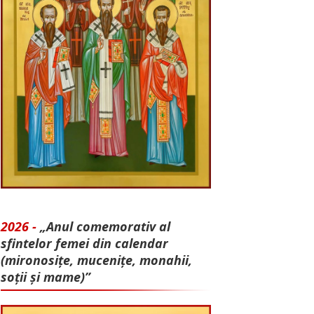
2026 -
„Anul comemorativ al
sfintelor femei din calendar
(mironosițe, mu­cenițe, monahii,
soții și mame)”