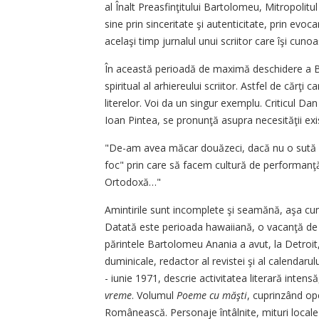
al Înalt Preasfinţitului Bartolomeu, Mitropolitu
sine prin sinceritate şi autenticitate, prin evoc
acelaşi timp jurnalul unui scriitor care îşi cuno
În această perioadă de maximă deschidere a Bis
spiritual al arhiereului scriitor. Astfel de cărţi
literelor. Voi da un singur exemplu. Criticul Dan 
Ioan Pintea, se pronunţă asupra necesităţii ex
"De-am avea măcar douăzeci, dacă nu o sută de
foc" prin care să facem cultură de performanţă), 
Ortodoxă…"
Amintirile sunt incomplete şi seamănă, aşa cum
Datată este perioada hawaiiană, o vacanţă de c
părintele Bartolomeu Anania a avut, la Detroit, 
duminicale, redactor al revistei şi al calendarul
- iunie 1971, descrie activitatea literară intensă
vreme
. Volumul
Poeme cu măşti
, cuprinzând op
Românească. Personaje întâlnite, mituri locale