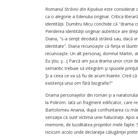
Romanul
Străinii din Kipukua
este considerat o 
ca o alegorie a Edenului originar. Critica literar
identităţii. Dumitru Micu conchide că "drama cri
Pierderea identităţii originar-autentice are drep
Diana, "s-a simţit deodată străină sau, dacă vrei
identitate". Diana recunoaşte că fiinţa ei lăunt
recunoaşte. Un alt personaj, domnul Martin, afirm
Eu ştiu. ş…ţ Parcă am juca drama unor crize de 
semantic trebuie să integrăm şi spusele prinţul
Şi a ceea ce va să fiu de acum înainte. Cred că 
existenţa unui om fără biografie?"
Drama personajelor din roman şi a naratorului p
la Polirom. Iată un fragment edificator, care r
Bartolomeu Anania, după confruntarea cu măr
senzaţia că sunt victima unei halucinaţii. Apo
memorie, de luciditatea propriilor mele fapte
nicicum acolo unde declaraţia călugăriţei pret