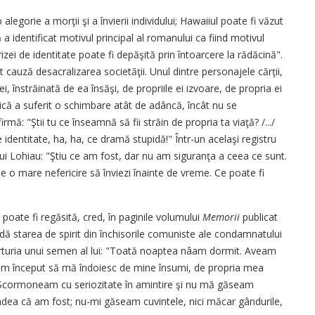
alegorie a morţii şi a învierii individului; Hawaiiul poate fi văzut
ă a identificat motivul principal al romanului ca fiind motivul
zei de identitate poate fi depăşită prin întoarcere la rădăcină".
t cauză desacralizarea societăţii. Unul dintre personajele cărţii,
, înstrăinată de ea însăşi, de propriile ei izvoare, de propria ei
rică a suferit o schimbare atât de adâncă, încât nu se
ă: "Ştii tu ce înseamnă să fii străin de propria ta viaţă? /.../
identitate, ha, ha, ce dramă stupidă!" Într-un acelaşi registru
ui Lohiau: "Ştiu ce am fost, dar nu am siguranţa a ceea ce sunt.
e o mare nefericire să înviezi înainte de vreme. Ce poate fi
oate fi regăsită, cred, în paginile volumului
Memorii
publicat
edă starea de spirit din închisorile comuniste ale condamnatului
turia unui semen al lui: "Toată noaptea nâam dormit. Aveam
i am început să mă îndoiesc de mine însumi, de propria mea
. Scormoneam cu seriozitate în amintire şi nu mă găseam
indea că am fost; nu-mi găseam cuvintele, nici măcar gândurile,