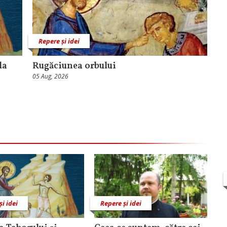
Repere și idei
la
Rugăciunea orbului
05 Aug, 2026
și idei
Repere și idei