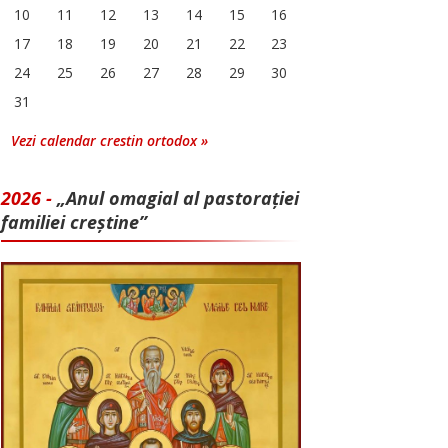
10
11
12
13
14
15
16
17
18
19
20
21
22
23
24
25
26
27
28
29
30
31
Vezi calendar crestin ortodox »
2026 -
„Anul omagial al pastorației
familiei creștine”