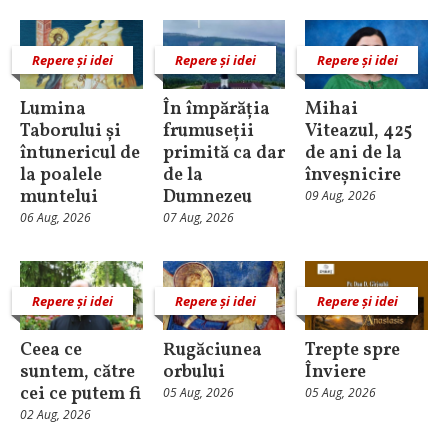
Repere și idei
Repere și idei
Repere și idei
Lumina
În împărăția
Mihai
Taborului și
frumuseții
Viteazul, 425
întunericul de
primită ca dar
de ani de la
la poalele
de la
înveșnicire
muntelui
Dumnezeu
09 Aug, 2026
06 Aug, 2026
07 Aug, 2026
Repere și idei
Repere și idei
Repere și idei
Ceea ce
Rugăciunea
Trepte spre
suntem, către
orbului
Înviere
cei ce putem fi
05 Aug, 2026
05 Aug, 2026
02 Aug, 2026