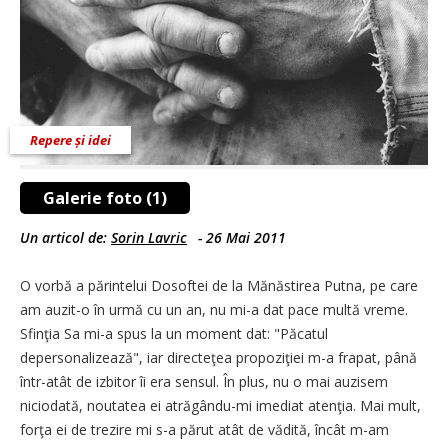
Repere și idei
Galerie foto (1)
Un articol de:
Sorin Lavric
-
26 Mai 2011
O vorbă a părintelui Dosoftei de la Mănăstirea Putna, pe care
am auzit-o în urmă cu un an, nu mi-a dat pace multă vreme.
Sfinţia Sa mi-a spus la un moment dat: "Păcatul
depersonalizează", iar directeţea propoziţiei m-a frapat, până
într-atât de izbitor îi era sensul. În plus, nu o mai auzisem
niciodată, noutatea ei atrăgându-mi imediat atenţia. Mai mult,
forţa ei de trezire mi s-a părut atât de vădită, încât m-am