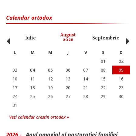
Calendar ortodox
‹
›
August
Iulie
Septembrie
O
2026
L
M
M
J
V
S
D
01
02
03
04
05
06
07
08
09
10
11
12
13
14
15
16
17
18
19
20
21
22
23
24
25
26
27
28
29
30
31
Vezi calendar crestin ortodox »
2026 -
„Anul omagial al pastorației familiei