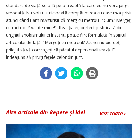
standard de viaţă se află pe o treaptă la care eu nu voi ajunge
vreodată. Nu voi uita niciodată compătimirea cu care m-a privit
atunci când i-am mărturisit că merg cu metroul: "Cum? Mergeţi
cu metroul? Vai de mine!". Reacţia ei, perfect justificată din
unghiul snobismului ei înstărit, poate fi reformulată în spiritul
articolului de faţă: "Mergeţi cu metroul? Atunci nu pierdeţi
prilejul să vă convingeţi că păcatul depersonalizează. E
îndeajuns să priviţi feţele celor din jur".
Alte articole din Repere și idei
vezi toate ›