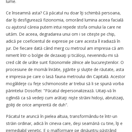
lume.
Ce înseamnă asta? Că păcatul nu doar îţi schimbă persoana,
dar îţi desfigurează fizionomia, omorând lumina aceea facială
cu ajutorul căreia putem intui repede stofa omului la care ne
uităm. De aceea, degradarea unui om i se citeşte pe chip,
adică pe coeficientul de expresie pe care acesta îl iradiază în
jur. De fiecare dată când merg cu metroul am impresia că am
nimerit într-o bolgie de dezaxaţi şi ticăloşi, nevenindu-mi să
cred cât de urâte sunt fizionomiile zilnice ale bucureştenilor. O
procesiune de momâi înrăite, jigărite şi sluţite de răutate, asta
e impresia pe care o lasă fauna metroului din Capitală. Acestor
mogâldeţe cu feţe schimonosite ar trebui să li se spună vorba
părintelui Dosoftei: "Păcatul depersonalizează. Uitaţi-vă în
oglindă ca să vedeţi cum arătaţi: nişte străini hidoşi, abrutizaţi,
goliţi de orice amprentă de duh".
Păcatul te aruncă în pielea altuia, transformându-te într-un
străin ordinar, adică în cineva care, deşi seamănă cu tine, îţi e
iremediabil venetic. E o malformare pe dinăuntru păstrând