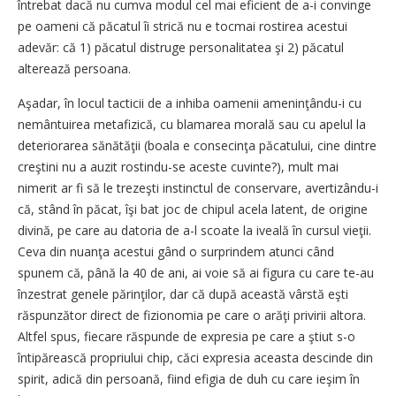
întrebat dacă nu cumva modul cel mai eficient de a-i convinge
pe oameni că păcatul îi strică nu e tocmai rostirea acestui
adevăr: că 1) păcatul distruge personalitatea şi 2) păcatul
alterează persoana.
Aşadar, în locul tacticii de a inhiba oamenii ameninţându-i cu
nemântuirea metafizică, cu blamarea morală sau cu apelul la
deteriorarea sănătăţii (boala e consecinţa păcatului, cine dintre
creştini nu a auzit rostindu-se aceste cuvinte?), mult mai
nimerit ar fi să le trezeşti instinctul de conservare, avertizându-i
că, stând în păcat, îşi bat joc de chipul acela latent, de origine
divină, pe care au datoria de a-l scoate la iveală în cursul vieţii.
Ceva din nuanţa acestui gând o surprindem atunci când
spunem că, până la 40 de ani, ai voie să ai figura cu care te-au
înzestrat genele părinţilor, dar că după această vârstă eşti
răspunzător direct de fizionomia pe care o arăţi privirii altora.
Altfel spus, fiecare răspunde de expresia pe care a ştiut s-o
întipărească propriului chip, căci expresia aceasta descinde din
spirit, adică din persoană, fiind efigia de duh cu care ieşim în