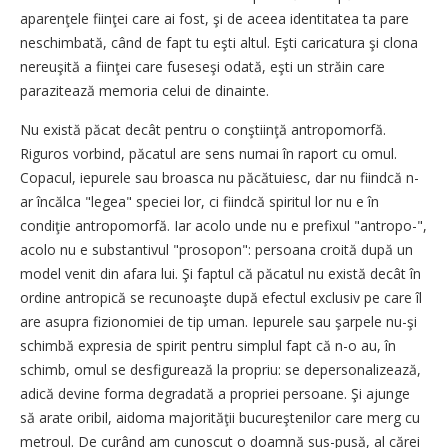
aparenţele fiinţei care ai fost, şi de aceea identitatea ta pare
neschimbată, când de fapt tu eşti altul. Eşti caricatura şi clona
nereuşită a fiinţei care fuseseşi odată, eşti un străin care
parazitează memoria celui de dinainte.
Nu există păcat decât pentru o conştiinţă antropomorfă.
Riguros vorbind, păcatul are sens numai în raport cu omul.
Copacul, iepurele sau broasca nu păcătuiesc, dar nu fiindcă n-
ar încălca "legea" speciei lor, ci fiindcă spiritul lor nu e în
condiţie antropomorfă. Iar acolo unde nu e prefixul "antropo-",
acolo nu e substantivul "prosopon": persoana croită după un
model venit din afara lui. Şi faptul că păcatul nu există decât în
ordine antropică se recunoaşte după efectul exclusiv pe care îl
are asupra fizionomiei de tip uman. Iepurele sau şarpele nu-şi
schimbă expresia de spirit pentru simplul fapt că n-o au, în
schimb, omul se desfigurează la propriu: se depersonalizează,
adică devine forma degradată a propriei persoane. Şi ajunge
să arate oribil, aidoma majorităţii bucureştenilor care merg cu
metroul. De curând am cunoscut o doamnă sus-pusă, al cărei