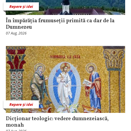
Repere și idei
În împărăția frumuseții primită ca dar de la
Dumnezeu
07 Aug, 2026
Repere și idei
Dicționar teologic: vedere dumnezeiască,
monah