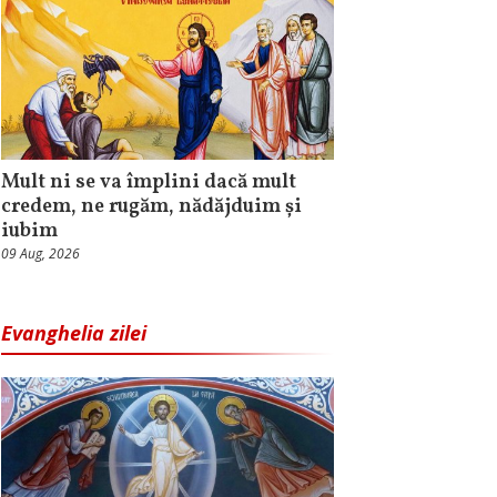
Mult ni se va împlini dacă mult
credem, ne rugăm, nădăjduim și
iubim
09 Aug, 2026
Evanghelia zilei