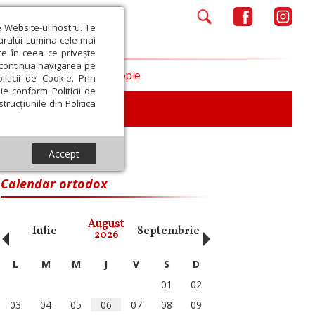
e Website-ul nostru. Te
iarului Lumina cele mai
ce în ceea ce privește
a continua navigarea pe
Opinii
Filantropie
iticii de Cookie. Prin
ie conform Politicii de
trucțiunile din Politica
Accept
e
Calendar ortodox
‹
›
August
Iulie
Septembrie
Octombrie
Noiembri
2026
L
M
M
J
V
S
D
01
02
03
04
05
06
07
08
09