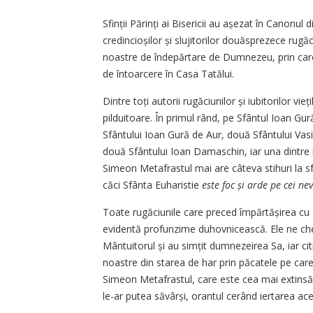
Sfinții Părinți ai Bisericii au așezat în Canonul d
credincioșilor și slujitorilor douăsprezece rugă
noastre de îndepărtare de Dumnezeu, prin care m
de întoarcere în Casa Tatălui.
Dintre toți autorii rugăciunilor și iubitorilor vie
pilduitoare. În primul rând, pe Sfântul Ioan Gur
Sfântului Ioan Gură de Aur, două Sfântului Vas
două Sfântului Ioan Damaschin, iar una dintre 
Simeon Metafrastul mai are câteva stihuri la s
căci Sfânta Euharistie
este foc și arde pe cei ne
Toate rugăciunile care preced împărtășirea cu
evidentă profunzime duhovnicească. Ele ne che
Mântuitorul și au simțit dumnezeirea Sa, iar cit
noastre din starea de har prin păcatele pe care
Simeon Metafrastul, care este cea mai extinsă
le-ar putea săvârși, orantul cerând iertarea ac