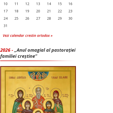
10
11
12
13
14
15
16
17
18
19
20
21
22
23
24
25
26
27
28
29
30
31
Vezi calendar crestin ortodox »
2026 -
„Anul omagial al pastorației
familiei creștine”