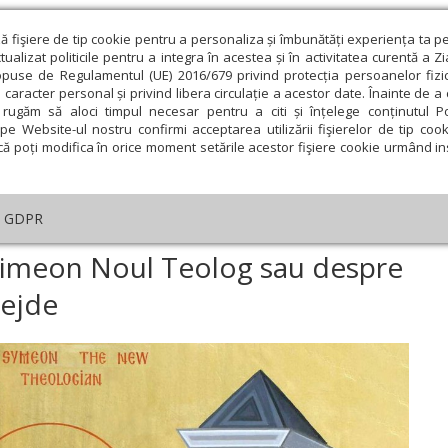
ză fişiere de tip cookie pentru a personaliza și îmbunătăți experiența ta p
alizat politicile pentru a integra în acestea și în activitatea curentă a Z
opuse de Regulamentul (UE) 2016/679 privind protecția persoanelor fizi
 caracter personal și privind libera circulație a acestor date. Înainte de 
eologie și spiritualitate
Educaţie și Cultură
Societate
rugăm să aloci timpul necesar pentru a citi și înțelege conținutul Pol
pe Website-ul nostru confirmi acceptarea utilizării fişierelor de tip cook
că poți modifica în orice moment setările acestor fişiere cookie urmând ins
Editorial
Repere și idei
Pilda zilei
GDPR
nea Sfântului Simeon Noul Teolog sau despre smerenie, căință și nădejd
Simeon Noul Teolog sau despre
dejde
ie
Februarie
Martie
Aprilie
Mai
Iunie