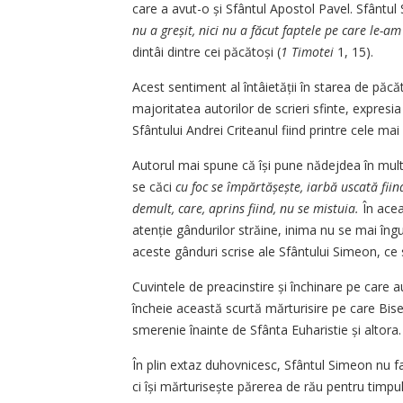
care a avut-o și Sfântul Apostol Pavel. Sfânt
nu a greșit, nici nu a făcut faptele pe care le-am
dintâi dintre cei păcătoși (
1 Timotei
1, 15).
Acest sentiment al întâietății în starea de păcă
majoritatea autorilor de scrieri sfinte, expres
Sfântului Andrei Criteanul fiind printre cele ma
Autorul mai spune că își pune nădejdea în mult
se căci
cu foc se îm­păr­tășește, iarbă uscată fiin
demult, care, aprins fiind, nu se mistuia.
În ace
atenție gândurilor străine, inima nu se mai îngu
aceste gânduri scrise ale Sfântului Simeon, ce
Cuvintele de preacinstire și închinare pe care
încheie această scurtă mărturisire pe care Bise
smerenie ­înainte de Sfânta Euharistie și altora.
În plin extaz duhovnicesc, Sfântul Simeon nu f
ci își mărturisește părerea de rău pentru tim