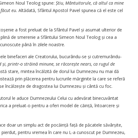
ul Simeon Noul Teolog spune:
Știu, Mântuitorule, că altul ca mine
 făcut eu.
Altădată, Sfântul Apostol Pavel spunea că el este cel
toșenie a fost preluat de la Sfântul Pavel și asumat ulterior de
ia plină de smerenie a Sfântului Simeon Noul Teolog și cea a
i cunoscute până în zilele noastre.
ele binefaceri ale Creatorului, bucurându-se și cutremurându-
d
și, printr-o străină minune, se ră­co­rește nears, ca rugul de
astă stare, mintea încălzită de dorul lui Dumnezeu nu mai dă
stează prin plăcerea pentru lucrurile mărginite la care se referă
 se încălzește de dragostea lui Dumnezeu și cântă cu foc.
 autorul le aduce Dumnezeului Celui cu adevărat binecuvântat
rica a preluat-o pentru a oferi model de căință, întoarcere și
ace doar un simplu act de pocăință față de păcatele săvârșite,
pul pierdut, pentru vremea în care nu L-a cunoscut pe Dumnezeu,