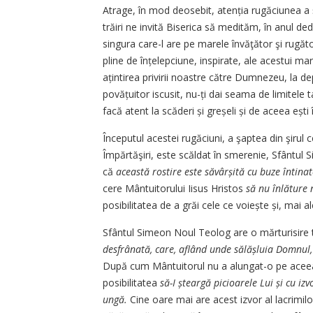
Atrage, în mod deosebit, atenția rugăciunea a
trăiri ne invită Biserica să medităm, în anul ded
singura care-l are pe marele învăţător şi rugăt
pline de înțelepciune, inspirate, ale acestui mar
ațintirea privirii noastre către Dumnezeu, la 
povățuitor iscusit, nu-ți dai seama de limitele 
facă atent la scăderi și greșeli și de aceea ești î
Începutul acestei rugăciuni, a şaptea din şirul
Împărtăşiri, este scăldat în smerenie, Sfântul
că
această rostire este săvârșită cu buze întina
cere Mântuitorului Iisus Hristos
să nu înlăture n
posibilitatea de a grăi cele ce voiește și, mai al
Sfântul Simeon Noul Teolog are o mărturisire 
desfrânată, care, aflând unde sălășluia Domnul,
După cum Mântuitorul nu a alungat-o pe aceea, s
posibilitatea
să-I șteargă picioarele Lui și cu iz
ungă.
Cine oare mai are acest izvor al lacrimilo