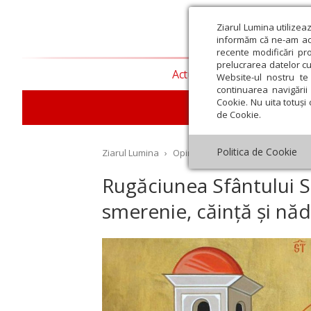
Ziarul Lumina utilizea
informăm că ne-am actu
recente modificări pr
prelucrarea datelor cu
Actualitate religioasă
T
Website-ul nostru te 
continuarea navigării 
Cookie. Nu uita totuși 
de Cookie.
Politica de Cookie
Ziarul Lumina
›
Opinii
›
Repere și idei
›
Rugăciu
Rugăciunea Sfântului 
smerenie, căință și nă
st
Septembrie
Octombrie
Noiembrie
Decembrie
Ianuar