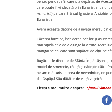
pentru perioada în care s-a depărtat de Acesta
care poate fi vindecată prin Euharistie, de un
nemuririi)
pe care Sfântul Ignatie al Antiohiei 
Euharistie.
Avem această datorie de a învăța mereu din exe
Tăcerea buzelor, închiderea ochilor și asurzire
mai rapidă cale de a ajunge la virtute. Mare luc
mângâi pe cei care sunt supărați de alții, pe câ
Rugăciunile dinainte de Sfânta Împărtășanie, 
model de smerenie, căință și nădejde către P
ne-am mărturisit starea de nevrednicie, ne prim
din Ospățul Său dătător de viață veșnică.
Citeşte mai multe despre:
Sfantul Simeon