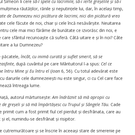
ul Simeon Îi cere
să-l spele cu lacrimile, să-i ierte greșelile și să-i
țimea răutăților, rănile și neputințele lui, dar, în același timp,
ate de Dumnezeu nici picătura de lacrimi, nici din picătură vreo
e cele făcute de noi, chiar și cele încă nesăvârșite. Neuitarea
entru cele mai mici fărâme de bunătate ce izvorăsc din noi, e
 care sfântul recunoaște că suferă. Câtă uitare e și în noi? Câte
uitare a lui Dumnezeu?
te păcatele,
încât, cu inimă curată și suflet smerit, să se
easfinte,
după cuvântul pe care Mântuitorul l-a spus:
Cel ce
întru Mine şi Eu întru el
(
Ioan
6, 56). Cu totul adevărat este
cu darurile cele dumnezeiești nu este singur, ci cu Cel care face
minează întreaga lume.
iață, autorul mărtu­risește:
Am îndrăznit
să mă apropii cu
re de greșeli și să mă împărtășesc cu Trupul și Sângele Tău.
Cade
e primit cum a fost primit fiul cel pierdut și desfrânata, care au
și el, numindu-se desfrânat și risipitor.
e cutremurătoare și se înscrie în aceeași stare de smerenie pe