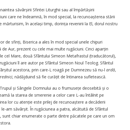
inaintea săvârșirii Sfintei Liturghii sau al împărtășirii
ciuni care ne îndeamnă, în mod special, la recunoaș­terea stării
ărturisim, în același timp, dorința revenirii la El, dorul nostru
ților de sfinți, Biserica a ales în mod special unele chipuri
ă de Aur, prezent cu cele mai multe rugăciuni. Cinci aparțin
ile cel Mare, două Sfântului Simeon Metafrastul (traducătorul),
rugăciuni îl are autor pe Sfântul Simeon Noul Teolog. Sfântul
fârșitul acestora, prin care-L roagă pe Dumnezeu să nu-l
ardă
,
vrednici,
nădăjduind să fie curățit de întinarea sufletească.
 Trupul și Sângele Domnului au o frumusețe deosebită și o
amă la starea de smerenie a celor care L-au întâlnit pe
irea lor cu atenție este prilej de recunoaștere a decăderii
 le-am săvârșit. În rugăciunea a patra, alcătuită de Sfântul
, sunt chiar enumerate o parte dintre păcatele pe care un om
estora.