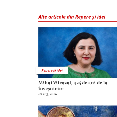
Alte articole din Repere și idei
Repere și idei
Mihai Viteazul, 425 de ani de la
înveșnicire
09 Aug, 2026