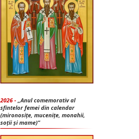
2026 -
„Anul comemorativ al
sfintelor femei din calendar
(mironosițe, mu­cenițe, monahii,
soții și mame)”