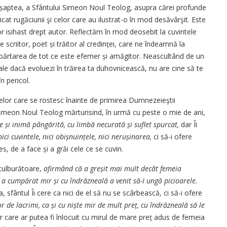
 șaptea, a Sfântului Simeon Noul Teolog, asupra cărei profunde
icat rugăciunii şi celor care au ilustrat-o în mod desăvârşit. Este
or isihast drept autor. Reflectăm în mod deosebit la cuvintele
e scriitor, poet și trăitor al credinței, care ne îndeamnă la
depărtarea de tot ce este efemer și amăgitor. Neascultând de un
tale dacă evoluezi în trăirea ta duhovnicească, nu are cine să te
n pericol.
 celor care se rostesc înainte de primirea Dumnezeieştii
 Simeon Noul Teolog mărturisind, în urmă cu peste o mie de ani,
te și inimă pângărită, cu limbă necurată și suflet spurcat,
dar Îi
ici cuvintele, nici obiș­nuin­țele, nici nerușinarea,
ci să-i ofere
es, de a face și a grăi cele ce se cuvin.
tulburătoare,
afirmând că a greșit mai mult decât femeia
 a cumpărat mir și cu îndrăzneală a venit să-I ungă picioarele.
fântul Îi cere ca nici de el să nu se scârbească, ci să-i ofere
vor de lacrimi, ca și cu niște mir de mult preț, cu îndrăzneală să le
r care ar putea fi înlocuit cu mirul de mare preț adus de femeia