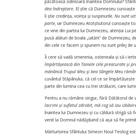
păcătoasă odinioară îna­in­tea Domnului? Sfânt
dea îndreptare.
El știe că Dumnezeu cunoaște mul
îi știe credința, voința și suspinurile.
Nu sunt uit
parte,
iar Dumnezeu Atotștiutorul cunoaște toat
ce vine din partea lui Dumnezeu, atenția Lui p
pusă alături de boala „uitării” de Dumnezeu, de
din cele ce facem și spunem nu sunt prilej de 
Îi cere să vadă smerenia, osteneala și să-i ier
împărtășească din Tainele cele preacurate și pr
mănâncă Trupul Meu şi bea Sângele Meu rămâne 
cuvântul Stăpânului, că cel ce se împărtă­șește 
parte din lumina cea cu trei străluciri, care lu
Pentru a nu rămâne singur, fără Dătătorul de v
lacrimi și sufletul zdrobit, mă rog să iau izbăvi
înaintea lui Dumnezeu și cu căldură strigă să fi
venit la Domnul nădăjduind că așa să fie primit 
Mărturisirea Sfântului Simeon Noul Teolog est