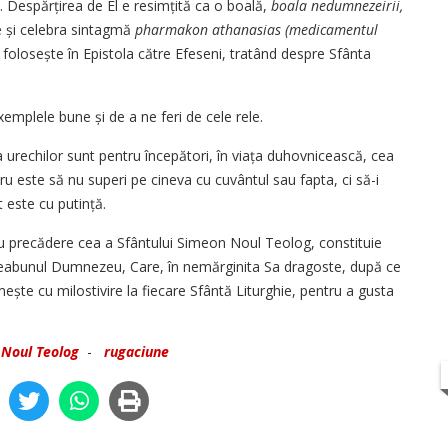
. Despărțirea de El e resimțită ca o boală,
boala nedumnezeirii,
de și celebra sintagmă
pharmakon athanasias (medicamentul
o folosește în Epistola către Efeseni, tratând despre Sfânta
mplele bune și de a ne feri de cele rele.
a urechilor sunt pentru începători, în viața duhovnicească, cea
ru este să nu superi pe cineva cu cuvântul sau fapta, ci să-i
t este cu putință.
cu precădere cea a Sfântului Simeon Noul Teolog, constituie
reabunul Dumnezeu, Care, în nemărginita Sa dragoste, după ce
ește cu milostivire la fiecare Sfântă Liturghie, pentru a gusta
 Noul Teolog
-
rugaciune