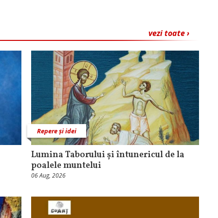
vezi toate ›
Repere și idei
Lumina Taborului și întunericul de la
poalele muntelui
06 Aug, 2026