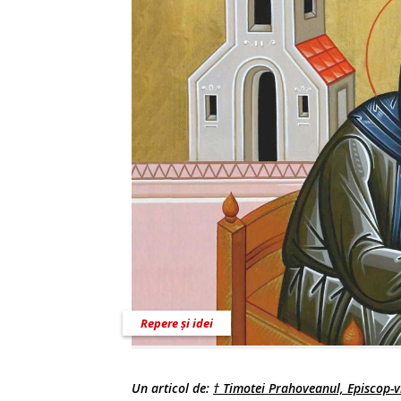
Repere și idei
Un articol de:
† Timotei Prahoveanul, Episcop-vi