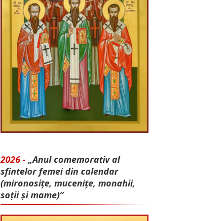
2026 -
„Anul comemorativ al
sfintelor femei din calendar
(mironosițe, mu­cenițe, monahii,
soții și mame)”