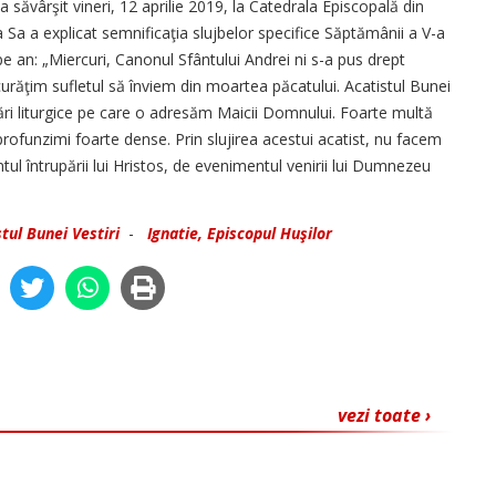
 a săvârşit vineri, 12 aprilie 2019, la Catedrala Episcopală din
ia Sa a explicat semnificaţia slujbelor specifice Săptămânii a V-a
e an: „Miercuri, Canonul Sfântului Andrei ni s-a pus drept
urăţim sufletul să înviem din moartea păcatului. Acatistul Bunei
ări liturgice pe care o adresăm Maicii Domnului. Foarte multă
profunzimi foarte dense. Prin slujirea acestui acatist, nu facem
 întrupării lui Hristos, de evenimentul venirii lui Dumnezeu
tul Bunei Vestiri
-
Ignatie, Episcopul Huşilor
vezi toate ›