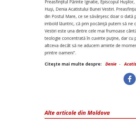
Preasfinţitul Părinte Ignatie, Episcopul Huşilor,
Huşi, Denia Acatistului Bunei Vestiri. Preasfinţ
din Postul Mare, ce se săvârşesc doar o dată p
imbold lăuntric, că prin pocăinţă putem să ne c
Vestiri este una dintre cele mai frumoase cânt
teologie concentrată în cuvinte puţine, dar cu 
altceva decât să ne aducem aminte de momentul
printre oameni”.
Citeşte mai multe despre:
Denie
-
Acatis
Alte articole din Moldova