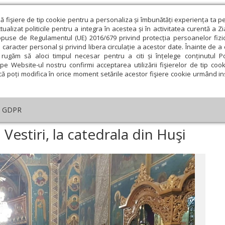
ză fişiere de tip cookie pentru a personaliza și îmbunătăți experiența ta p
alizat politicile pentru a integra în acestea și în activitatea curentă a Z
opuse de Regulamentul (UE) 2016/679 privind protecția persoanelor fizi
 caracter personal și privind libera circulație a acestor date. Înainte de 
eologie și spiritualitate
Educaţie și Cultură
Societate
rugăm să aloci timpul necesar pentru a citi și înțelege conținutul Pol
pe Website-ul nostru confirmi acceptarea utilizării fişierelor de tip cook
că poți modifica în orice moment setările acestor fişiere cookie urmând ins
GDPR
atistului Bunei Vestiri, la catedrala din Huşi
Vestiri, la catedrala din Huşi
ie
Februarie
Martie
Aprilie
Mai
Iunie