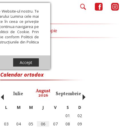
e Website-ul nostru. Te
iarului Lumina cele mai
ce în ceea ce privește
a continua navigarea pe
Opinii
Filantropie
iticii de Cookie. Prin
ie conform Politicii de
trucțiunile din Politica
Accept
Calendar ortodox
‹
›
August
Iulie
Septembrie
Octombrie
Noiembri
2026
L
M
M
J
V
S
D
01
02
03
04
05
06
07
08
09