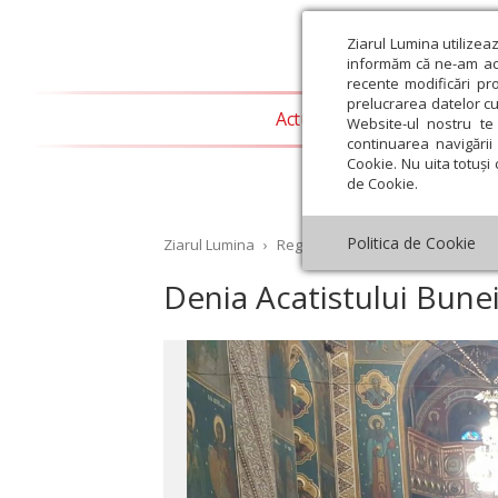
Ziarul Lumina utilizea
informăm că ne-am actu
recente modificări pr
prelucrarea datelor cu
Actualitate religioasă
T
Website-ul nostru te 
continuarea navigării 
Cookie. Nu uita totuși 
de Cookie.
Politica de Cookie
Ziarul Lumina
›
Regionale
›
Moldova
›
Denia Ac
Denia Acatistului Bunei 
st
Septembrie
Octombrie
Noiembrie
Decembrie
Ianuar