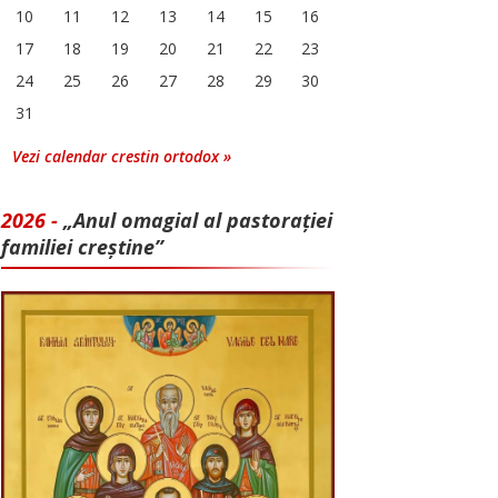
10
11
12
13
14
15
16
17
18
19
20
21
22
23
24
25
26
27
28
29
30
31
Vezi calendar crestin ortodox »
2026 -
„Anul omagial al pastorației
familiei creștine”