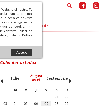
e Website-ul nostru. Te
iarului Lumina cele mai
ce în ceea ce privește
a continua navigarea pe
Opinii
Filantropie
iticii de Cookie. Prin
ie conform Politicii de
trucțiunile din Politica
Accept
Calendar ortodox
‹
›
August
Iulie
Septembrie
Octombrie
Noiembri
2026
L
M
M
J
V
S
D
01
02
03
04
05
06
07
08
09