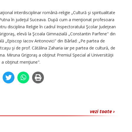
ţional interdisciplinar română-religie „Cultură şi spiritualitate
 Putna în judeţul Suceava. După cum a menţionat profesoara
u disciplina Religie în cadrul Inspectoratului Şcolar Judeţean
a Grigoraş, elevă la Şcoala Gimnazială „Constantin Parfene" din
ală „Episcop Iacov Antonovici" din Bârlad: „Pe partea de
atcaşu şi de prof. Cătălina Zaharia iar pe partea de cultură, de
na. Miruna Grigoraş a obţinut Premiul Special al Universităţii
 a obţinut menţiune".
vezi toate ›