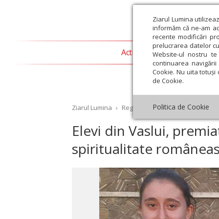
Ziarul Lumina utilizea
informăm că ne-am actu
recente modificări pr
prelucrarea datelor cu
Actualitate religioasă
T
Website-ul nostru te 
continuarea navigării 
Cookie. Nu uita totuși 
de Cookie.
Politica de Cookie
Ziarul Lumina
›
Regionale
›
Moldova
›
Elevi di
Elevi din Vaslui, premia
spiritualitate românea
st
Septembrie
Octombrie
Noiembrie
Decembrie
Ianuar