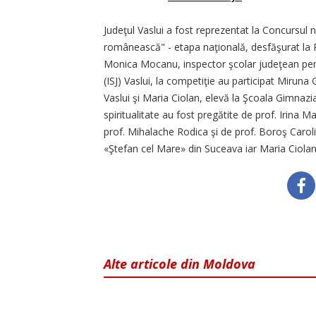
Judeţul Vaslui a fost reprezentat la Concursul na
românească" - etapa naţională, desfăşurat la
Monica Mocanu, inspector şcolar judeţean pentr
(ISJ) Vaslui, la competiţie au participat Mirun
Vaslui şi Maria Ciolan, elevă la Şcoala Gimnazi
spiritualitate au fost pregătite de prof. Irina M
prof. Mihalache Rodica şi de prof. Boroş Caroli
«Ştefan cel Mare» din Suceava iar Maria Ciolan
Alte articole din Moldova