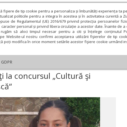
ză fişiere de tip cookie pentru a personaliza și îmbunătăți experiența ta p
alizat politicile pentru a integra în acestea și în activitatea curentă a Z
opuse de Regulamentul (UE) 2016/679 privind protecția persoanelor fizi
 caracter personal și privind libera circulație a acestor date. Înainte de 
eologie și spiritualitate
Educaţie și Cultură
Societate
rugăm să aloci timpul necesar pentru a citi și înțelege conținutul Pol
pe Website-ul nostru confirmi acceptarea utilizării fişierelor de tip cook
că poți modifica în orice moment setările acestor fişiere cookie urmând ins
GDPR
n Vaslui, premiaţi la concursul „Cultură şi spiritualitate românească“
ţi la concursul „Cultură şi
scă“
ie
Februarie
Martie
Aprilie
Mai
Iunie