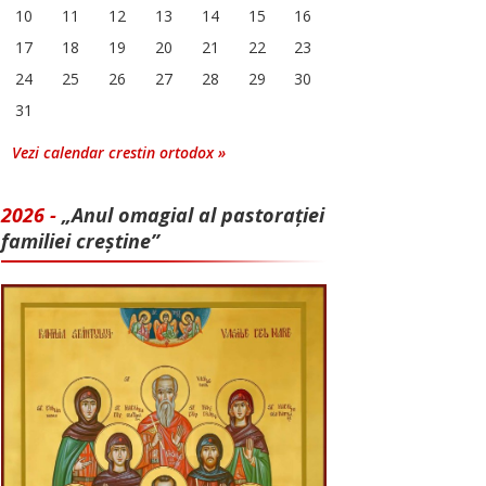
10
11
12
13
14
15
16
17
18
19
20
21
22
23
24
25
26
27
28
29
30
31
Vezi calendar crestin ortodox »
2026 -
„Anul omagial al pastorației
familiei creștine”