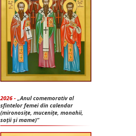
2026 -
„Anul comemorativ al
sfintelor femei din calendar
(mironosițe, mu­cenițe, monahii,
soții și mame)”