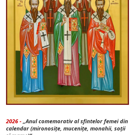
2026 -
„Anul comemorativ al sfintelor femei din
calendar (mironosițe, mu­cenițe, monahii, soții