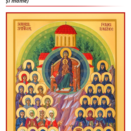
și mame)”