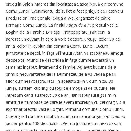
preoţi în Salon Madras din localitatea Sasca Nouă din comuna
Cornu Luncii. Evenimentul de suflet a fost prilejuit de Festivalul
Produselor Tradiţionale, ediţia a V-a, organizat de către
Primăria Cornu Luncii. La finalul
nunţii de aur,
preotul Vasile
Loghin de la Parohia Brăieşti, Protopopiatul Fălticeni, a
adresat un cuvânt în care a vorbit despre urcuşul celor 50 de
ani al celor 11 cupluri din comuna Cornu Luncii. „Acum
jumătate de secol, în faţa Sfântului Altar, vă stăpâneau emoţii
deosebite. Atunci se deschidea în faţa dumneavoastră un
temeinic început, întemeind o familie. Aţi avut bucuria de a
primi binecuvântarea de la Dumnezeu de a vă vedea pe fiii
fiilor dumneavoastră. Iată, în această zi (n.r. duminică, 30
iunie), suntem cuprinşi cu toţii de emoţie şi de bucurie. Ne
întrebăm când au trecut 50 de ani, iar răspunsul îl găsim în
amintirile frumoase pe care le avem împreună cu cei dragi”, s-a
exprimat preotul Vasile Loghin. Primarul comunei Cornu Luncii,
Gheorghe Fron, a amintit că acum cinci ani a organizat
cununia
de aur
pentru 138 de cupluri. „Pe mulţi dintre dumneavoastră
vă cunosc foarte bine pentru că am muncit împreună. Pentru