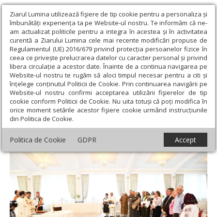
Ziarul Lumina utilizează fişiere de tip cookie pentru a personaliza și
îmbunătăți experiența ta pe Website-ul nostru. Te informăm că ne-
am actualizat politicile pentru a integra în acestea și în activitatea
curentă a Ziarului Lumina cele mai recente modificări propuse de
Regulamentul (UE) 2016/679 privind protecția persoanelor fizice în
ceea ce privește prelucrarea datelor cu caracter personal și privind
libera circulație a acestor date. Înainte de a continua navigarea pe
Website-ul nostru te rugăm să aloci timpul necesar pentru a citi și
Ziarul Lumina
›
Regionale
›
Moldova
›
Emoţie, bucurie şi
înțelege conținutul Politicii de Cookie. Prin continuarea navigării pe
tradiţie în comuna Cornu Luncii
Website-ul nostru confirmi acceptarea utilizării fişierelor de tip
cookie conform Politicii de Cookie. Nu uita totuși că poți modifica în
Emoţie, bucurie şi tradiţie în comuna
orice moment setările acestor fişiere cookie urmând instrucțiunile
din Politica de Cookie.
Cornu Luncii
Politica de Cookie
GDPR
Accept