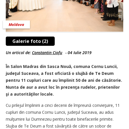
Moldova
Galerie foto (2)
Un articol de:
Constantin Ciofu
-
04 Iulie 2019
În Salon Madras din Sasca Nouă, comuna Cornu Luncii,
judeţul Suceava, a fost oficiată o slujbă de Te Deum
pentru 11 cupluri care au împlinit 50 de ani de căsătorie.
Nunta de aur a avut loc în prezenţa rudelor, prietenilor
şi a autorităţilor locale.
Cu prilejul împlinirii a cinci decenii de împreună convieţuire, 11
cupluri din comuna Cornu Luncii, judeţul Suceava, au adus
mulţumire lui Dumnezeu pentru toate binefacerile primite.
Slujba de Te Deum a fost săvârşită de către un sobor de