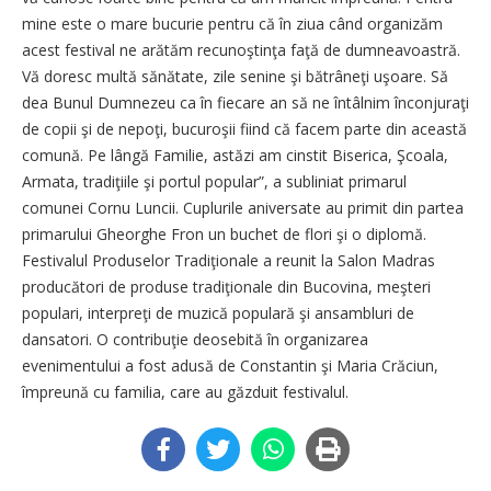
mine este o mare bucurie pentru că în ziua când organizăm
acest festival ne arătăm recunoştinţa faţă de dumneavoastră.
Vă doresc multă sănătate, zile senine şi bătrâneţi uşoare. Să
dea Bunul Dumnezeu ca în fiecare an să ne întâlnim înconjuraţi
de copii şi de nepoţi, bucuroşii fiind că facem parte din această
comună. Pe lângă Familie, astăzi am cinstit Biserica, Şcoala,
Armata, tradiţiile şi portul popular”, a subliniat primarul
comunei Cornu Luncii. Cuplurile aniversate au primit din partea
primarului Gheorghe Fron un buchet de flori şi o diplomă.
Festivalul Produselor Tradiţionale a reunit la Salon Madras
producători de produse tradiţionale din Bucovina, meşteri
populari, interpreţi de muzică populară şi ansambluri de
dansatori. O contribuţie deosebită în organizarea
evenimentului a fost adusă de Constantin şi Maria Crăciun,
împreună cu familia, care au găzduit festivalul.