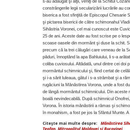
s-au adăugat şi alţii, veniţi de la Schitul Cozan
constrângerile legii secularizării lucrările au co
biserica a fost sfinţită de Episcopul Chesarie S
şi pictarea bisericii de către schimonahul Vladi
Sihăstria Voronei, cel mai cunoscut este Cuvios
25 de ani. Aceste date au fost scrise pe o lesp
scoase oasele din mormânt şi duse la schit. S
precum că la trei călugări care veneau de la S
păduri, înnoptând la apa Bahluiului, li s-a ară
coliba cuviosului. Altădată, unul dintre cei do
mormântul schimnicului şi, fiind certat de celăl
şi i-a sărit luleaua, gâtul i s-a strâmbat şi a 
rugăciuni la Mănăstirea Vorona, unde a fost du
de lângă mormântul schimnicului. Din aceste m
boală nevindecabilă. După schimnicul Onofrei, î
Vorona. În istoria mănăstirii a rămas şi schim
în monahism, a fost pe jos la Sfântul Munte. A
Citeşte mai multe despre:
Mănăstirea Sih
Teofan, Mitropolitul Moldovei şi Bucovinei