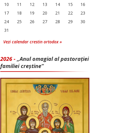
10
11
12
13
14
15
16
17
18
19
20
21
22
23
24
25
26
27
28
29
30
31
Vezi calendar crestin ortodox »
2026 -
„Anul omagial al pastorației
familiei creștine”