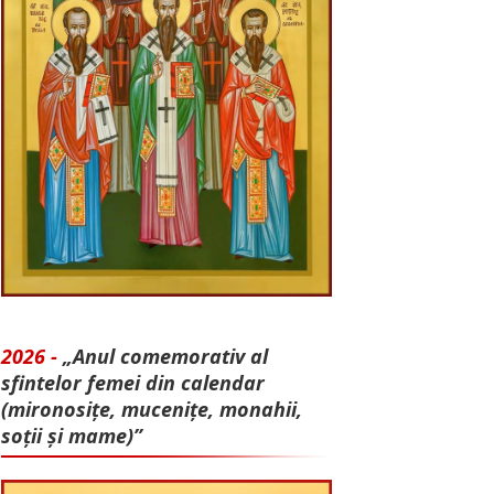
2026 -
„Anul comemorativ al
sfintelor femei din calendar
(mironosițe, mu­cenițe, monahii,
soții și mame)”