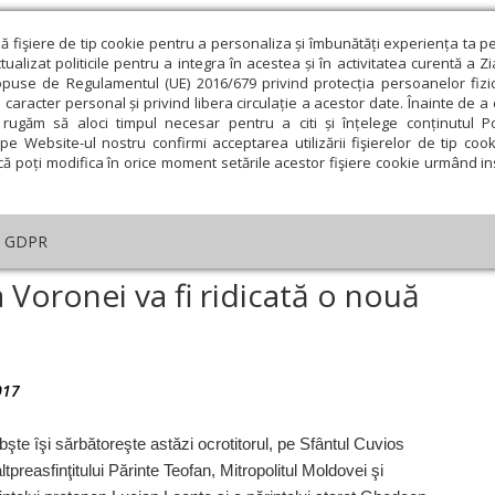
ză fişiere de tip cookie pentru a personaliza și îmbunătăți experiența ta p
alizat politicile pentru a integra în acestea și în activitatea curentă a Z
opuse de Regulamentul (UE) 2016/679 privind protecția persoanelor fizi
 caracter personal și privind libera circulație a acestor date. Înainte de 
eologie și spiritualitate
Educaţie și Cultură
Societate
rugăm să aloci timpul necesar pentru a citi și înțelege conținutul Pol
pe Website-ul nostru confirmi acceptarea utilizării fişierelor de tip cook
că poți modifica în orice moment setările acestor fişiere cookie urmând ins
GDPR
tirea Sihăstria Voronei va fi ridicată o nouă biserică
 Voronei va fi ridicată o nouă
ie
Februarie
Martie
Aprilie
Mai
Iunie
017
obşte îşi sărbătoreşte astăzi ocrotitorul, pe Sfântul Cuvios
altpreasfinţitului Părinte Teofan, Mitropolitul Moldovei şi