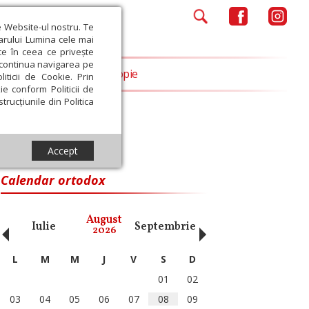
e Website-ul nostru. Te
iarului Lumina cele mai
ce în ceea ce privește
a continua navigarea pe
Opinii
Filantropie
iticii de Cookie. Prin
ie conform Politicii de
trucțiunile din Politica
Accept
Calendar ortodox
‹
›
August
Iulie
Septembrie
Octombrie
Noiembri
2026
L
M
M
J
V
S
D
01
02
03
04
05
06
07
08
09