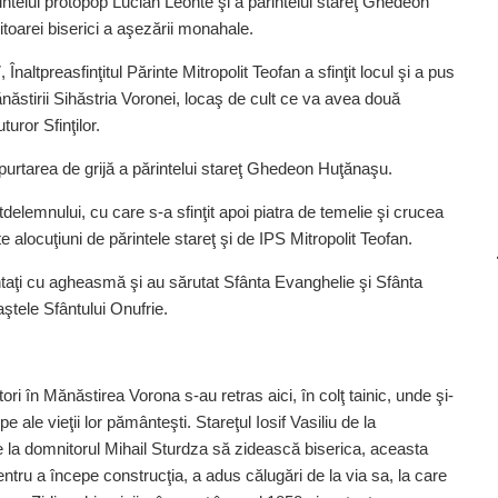
intelui protopop Lucian Leonte şi a părintelui stareţ Ghedeon
itoarei biserici a aşezării monahale.
naltpreasfinţitul Părinte Mitropolit Teofan a sfinţit locul şi a pus
ănăstirii Sihăstria Voronei, locaş de cult ce va avea două
uror Sfinţilor.
cu purtarea de grijă a părintelui stareţ Ghedeon Huţănaşu.
tdelemnului, cu care s-a sfinţit apoi piatra de temelie şi crucea
ite alocuţiuni de părintele stareţ şi de IPS Mitropolit Teofan.
ântaţi cu agheasmă şi au sărutat Sfânta Evanghelie şi Sfânta
ştele Sfântului Onufrie.
uitori în Mănăstirea Vorona s-au retras aici, în colţ tainic, unde şi-
pe ale vieţii lor pământeşti. Stareţul Iosif Vasiliu de la
 la domnitorul Mihail Sturdza să zidească biserica, aceasta
 pentru a începe construcţia, a adus călugări de la via sa, la care