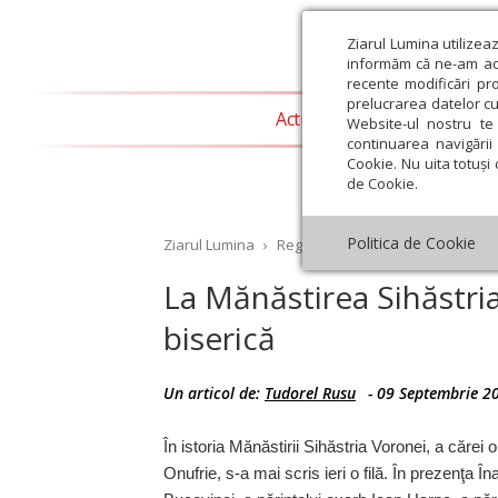
Ziarul Lumina utilizea
informăm că ne-am actu
recente modificări pr
prelucrarea datelor cu
Actualitate religioasă
T
Website-ul nostru te 
continuarea navigării 
Cookie. Nu uita totuși 
de Cookie.
Politica de Cookie
Ziarul Lumina
›
Regionale
›
Moldova
›
La Mănăs
La Mănăstirea Sihăstria
biserică
st
Septembrie
Octombrie
Noiembrie
Decembrie
Ianuar
Un articol de:
Tudorel Rusu
-
09 Septembrie 2
În istoria Mănăstirii Sihăstria Voronei, a cărei 
Onufrie, s-a mai scris ieri o filă. În prezenţa În