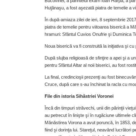
Bucovinei, a părintelui exarh Ioan Harpa, a păr
Huţănaşu, a fost aşezată piatra de temelie a vi
În după-amiaza zilei de ieri, 8 septembrie 2017, Î
piatra de temelie pentru viitoarea biserică a M
hramuri: Sfântul Cuvios Onufrie şi Duminica Tut
Noua biserică va fi construită la iniţiativa şi 
După slujba religioasă de sfinţire a apei şi a un
pentru Sfântul Altar al noii biserici, au fost rost
La final, credincioşii prezenţi au fost binecuv
Cruce, după care s-au închinat la racla cu moa
File din istoria Sihăstriei Voronei
Încă din timpuri străvechi, unii din părinţii vieţ
au petrecut în linişte şi în rugăciune ultimele cli
Mănăstirea Vorona a avut poruncă, în 1853, de
fiind şi dorinţa lui. Stareţul, neavând lucrători