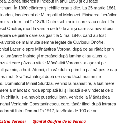
cea. Zidirea bisericii a început în anul 1858 şi cu toate
ntinuat. În 1860 clădirea şi chiliile erau zidite. La 25 martie 1861
inadon, locotenent de Mitropolit al Moldovei. Finisarea lucrărilor
mir s-a terminat în 1876. Dintre schimnicii care s-au ostenit în
ul Onofrei, mort la vârsta de 57 de ani şi care s-a nevoit aici
ejoară de piatră care s-a găsit la 9 mai 1846, când au fost
-a vorbit de mai multe semne legate de Cuviosul Onofrei,
chitul Lacurile spre Mănăstirea Vorona, după ce au rătăcit prin
tat o lumânare înainte şi mergând după lumina ei au ajuns la
i paznici care păzeau vitele Mănăstirii Vorona s-a aşezat pe
alt paznic, a hulit. Atunci, din văzduh a primit o palmă peste cap
rămas mut. S-a însănătoşit după ce i s-au făcut mai multe
s. Domnitorul Mihail Sturdza, venind la mănăstire, a luat mere
ere a mâncat o rudă apropiată lui şi îndată s-a vindecat de o
n chilia lui s-a nevoit pustnicul Ioan, venit de la Mănăstirea
onahul Veniamin Constantinescu, care, tânăr fiind, după intrarea
 adormit întru Domnul în 1917, la vârsta de 100 de ani.
ăstria Voronei
-
Sfantul Onufrie de la Vorona
-