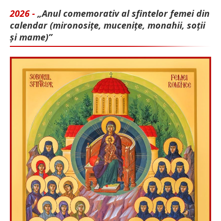
2026 -
„Anul comemorativ al sfintelor femei din
calendar (mironosițe, mu­cenițe, monahii, soții
și mame)”