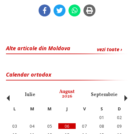
Alte articole din Moldova
vezi toate ›
Calendar ortodox
‹
›
August
Iulie
Septembrie
O
2026
L
M
M
J
V
S
D
01
02
03
04
05
06
07
08
09