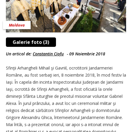
Moldova
Galerie foto (3)
Un articol de:
Constantin Ciofu
-
09 Noiembrie 2018
Sfinţii Arhangheli Mihail şi Gavriil, ocrotitorii Jandarmeriei
Române, au fost serbaţi ieri, 8 noiembrie 2018, în mod festiv la
Iaşi. În capela din incinta Inspectoratului Judeţean de Jandarmi
Iaşi, ocrotită de Sfinţii Arhangheli, a fost oficiată la orele
dimineţii Sfânta Liturghie de preotul misionar voluntar Gabriel
Alexa. În jurul prânzului, a avut loc un ceremonial militar şi
religios dedicat sărbătorii Sfinţilor Arhangheli şi domnitorului
Grigore Alexandru Ghica, întemeietorul Jandarmeriei Române.
Mai întâi, s-a prezentat onorul, iar apoi s-a intonat imnul de
stat al României şi s-a evocat personalitatea domnitorului