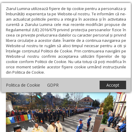
Ziarul Lumina utilizează fişiere de tip cookie pentru a personaliza și
îmbunătăți experiența ta pe Website-ul nostru. Te informăm că ne-
am actualizat politicile pentru a integra în acestea și în activitatea
curentă a Ziarului Lumina cele mai recente modificări propuse de
Regulamentul (UE) 2016/679 privind protecția persoanelor fizice în
ceea ce privește prelucrarea datelor cu caracter personal și privind
libera circulație a acestor date. Înainte de a continua navigarea pe
Website-ul nostru te rugăm să aloci timpul necesar pentru a citi și
Ziarul Lumina
›
Regionale
›
Moldova
›
Moment festiv la
înțelege conținutul Politicii de Cookie. Prin continuarea navigării pe
Inspectoratul Judeţean de Jandarmi Iaşi
Website-ul nostru confirmi acceptarea utilizării fişierelor de tip
cookie conform Politicii de Cookie. Nu uita totuși că poți modifica în
Moment festiv la Inspectoratul Judeţean
orice moment setările acestor fişiere cookie urmând instrucțiunile
din Politica de Cookie.
de Jandarmi Iaşi
Politica de Cookie
GDPR
Accept